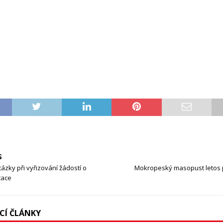
S
tázky při vyřizování žádostí o
Mokropeský masopust letos 
tace
ÍCÍ ČLÁNKY