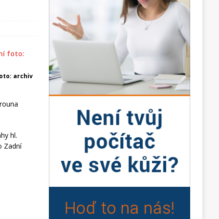
foto: archiv
erouna
hy hl.
o Zadní