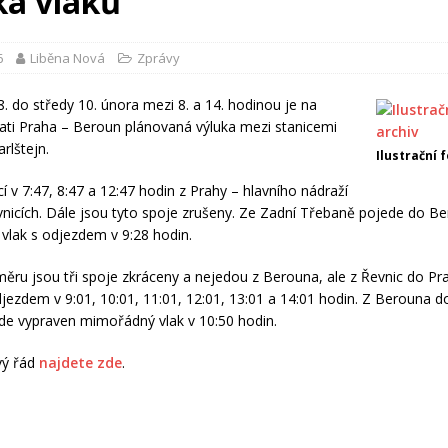
ka vlaků
6
Liběna Nová
Zprávy
8. do středy 10. února mezi 8. a 14. hodinou je na
trati Praha – Beroun plánovaná výluka mezi stanicemi
rlštejn.
Ilustrační 
í v 7:47, 8:47 a 12:47 hodin z Prahy – hlavního nádraží
vnicích. Dále jsou tyto spoje zrušeny. Ze Zadní Třebaně pojede do B
lak s odjezdem v 9:28 hodin.
ěru jsou tři spoje zkráceny a nejedou z Berouna, ale z Řevnic do Pra
djezdem v 9:01, 10:01, 11:01, 12:01, 13:01 a 14:01 hodin. Z Berouna d
e vypraven mimořádný vlak v 10:50 hodin.
vý řád
najdete zde
.