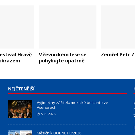
estival Hravě
V řevnickém lese se
Zemřel Petr Z
 obrazem
pohybujte opatrně
NEJČTENĚJŠÍ
Výjimečný zážitek: mexické belcanto ve
Všenorech
5. 8. 2026
Měsíčník DOBNET 8/2026