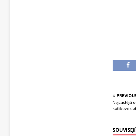
PREVIOU
Nejčastější o
kotlíkové do
SOUVISEJ