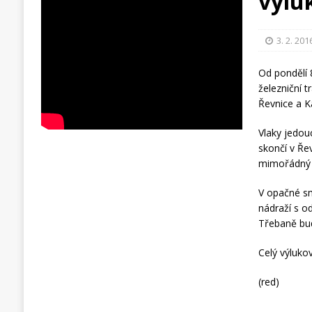
výlu
3. 2. 201
Od pondělí 
železniční 
Řevnice a Ka
Vlaky jedouc
skončí v Ře
mimořádný v
V opačné sm
nádraží s o
Třebaně bud
Celý výluko
(red)