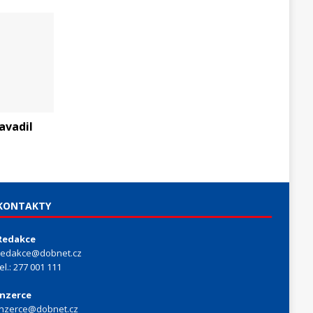
avadil
KONTAKTY
Redakce
redakce@dobnet.cz
tel.: 277 001 111
Inzerce
inzerce@dobnet.cz