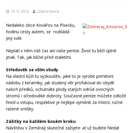
10. 9. 2014
Liběna Nová
Nedaleko obce Kovářov na Písecku,
hodinu cesty autem, se rozkládá
jiný svět.
Neplatí v něm náš čas ani naše peníze. Život tu běží úplně
jinak. Tak, jak běžel před staletími.
Středověk se vším všudy
Na vlastní kůži tu vyzkoušíte, jaké to je vyrobit primitivní
nádobu z keramiky, jak studený vítr profukoval do obydlí
našich předků, ochutnáte plody starých odrůd ovocných
stromů i středověké dobroty. Současné peníze můžete odložit
hned u vstupu, respektive je nejlépe vyměnit za místní, ručně
ražené smíšky.
Zážitky na každém bosém kroku
Návštěvu v Zeměráji skutečně zažijete: ať už budete hledat