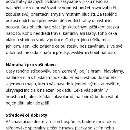
pozůstatky dávných civilizací zasypané v písku nebo na
balanční stezce prověřovat schopnost udržet rovnováhu či
zkoušet svůj orientační smysl v místním bludišti. Za teplého
počasí nadchnou především děti vodní hrátky u místního
potoka. Bez ohledu na počasí je skutečným zážitkem stezka
naboso. Koho neodradí tráva, kamínky ani klády, toho čeká
bláto a studená voda v potoce. Otrlí projdou i šiškami a
jehličím. Ten, kdo zvládne celou stezku bez zaváhání, si ve své
odolnosti nezadá s našimi předky, zvyklými chodit naboso.
Námaha i pro vaši hlavu
Časy raného středověku se v Zeměráji pojí s hrami, hlavolamy,
hádankami a s hledáním pokladu. Hned u vstupu dostanete
tajemnou mapu, která vás navede k jednotlivým stanovištím,
ukrývající indicie k nalezení pokladu. Čeká vás pátrání v
houštinách, ale i skládání hlavolamů, nad nimiž budou váhat
nejen děti, ale i dospělí.
Středověké dobroty
Až znaveni usednete v místní hospůdce, budete moci okusit
středověké speciality: pečené maso, placky se zelím nebo