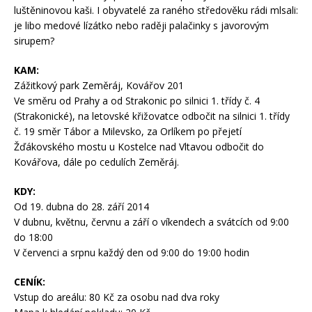
luštěninovou kaši. I obyvatelé za raného středověku rádi mlsali:
je libo medové lízátko nebo raději palačinky s javorovým
sirupem?
KAM:
Zážitkový park Zeměráj, Kovářov 201
Ve směru od Prahy a od Strakonic po silnici 1. třídy č. 4
(Strakonické), na letovské křižovatce odbočit na silnici 1. třídy
č. 19 směr Tábor a Milevsko, za Orlíkem po přejetí
Žďákovského mostu u Kostelce nad Vltavou odbočit do
Kovářova, dále po cedulích Zeměráj.
KDY:
Od 19. dubna do 28. září 2014
V dubnu, květnu, červnu a září o víkendech a svátcích od 9:00
do 18:00
V červenci a srpnu každý den od 9:00 do 19:00 hodin
CENÍK:
Vstup do areálu: 80 Kč za osobu nad dva roky