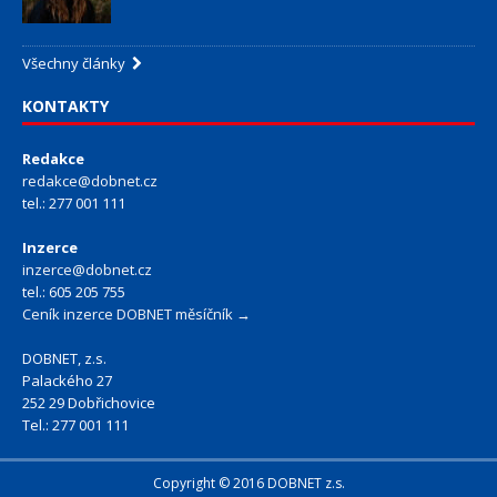
Všechny články
KONTAKTY
Redakce
redakce@dobnet.cz
tel.: 277 001 111
Inzerce
inzerce@dobnet.cz
tel.: 605 205 755
Ceník inzerce DOBNET měsíčník →
DOBNET, z.s.
Palackého 27
252 29 Dobřichovice
Tel.: 277 001 111
Copyright © 2016 DOBNET z.s.