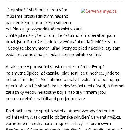
„Nejmladší“ službou, kterou vám
můžeme prostřednictvím našeho
partnerského občanského sdružení
nabídnout, je zvýhodněné mobilní volání.
Určitě jste už slyšeli o tom, že čeští mobilní operátoři jsou
drazí. Jsou. Protože je nic ke zlevňování netlačí. Může za to
i Český telekomunikační úřad. který se před několika lety sám
vzdal pravomoci nad regulací cen mobilního volání.
A tak jsme v porovnání s ostatními zeměmi v Evropě
na smutné špičce. Zákazníku, plať. Jestli se ti nechce, jinde to
nebudeš mít lepší. Ale zatímco u malých zákazníků postupují
operátoři v tiché shodě, že ke zlevňování není důvod, o firemní
zákazníky vedou nelítostný boj a nabídky firmám jsou
nesrovnatelné s nabídkami pro jednotlivce.
Rozhodli jsme se spojit s vámi a přinést výhody firemního
volání i vám. A tak vzniklo občanské sdružení Červená myš.cz,
zaměřené na český národní sport – slevy. Tu první svým
členům nabízí samo občanské sdružení – zvýhodněné mobilní