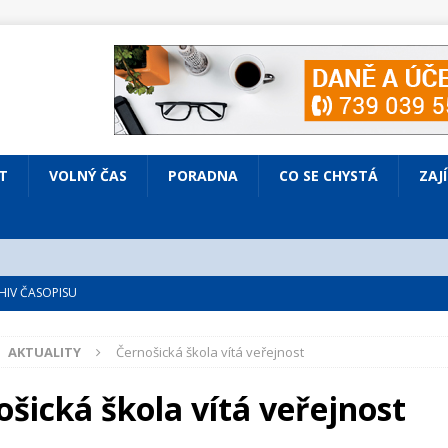
T
VOLNÝ ČAS
PORADNA
CO SE CHYSTÁ
ZAJ
IV ČASOPISU
é
ZAJÍMAVÍ LIDÉ
AKTUALITY
Černošická škola vítá veřejnost
VOLNÝ ČAS
bsazená Prodaná nevěsta
KULTURA
ošická škola vítá veřejnost
nto ve Všenorech
KULTURA