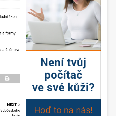
ladní škole
a a formy
a a 9. února
NEXT
Středočeského
kraje