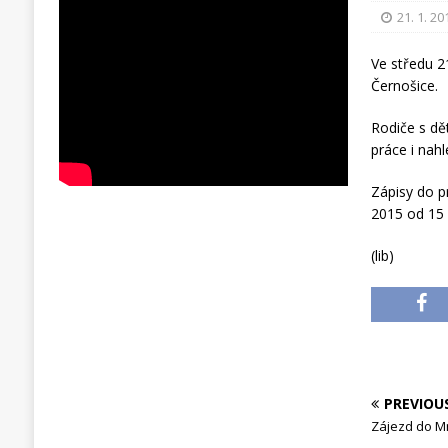
21. 1. 20
Ve středu 2
Černošice.
Rodiče s dě
práce i nah
Zápisy do p
2015 od 15 
(lib)
PREVIOU
Zájezd do M