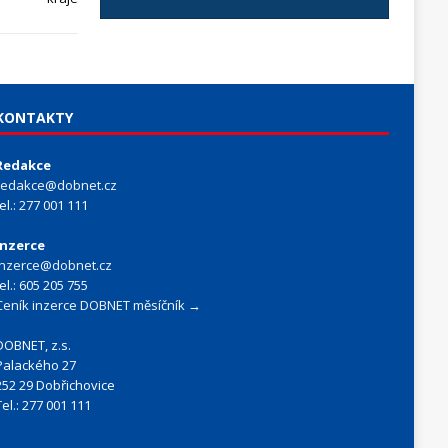
KONTAKTY
Redakce
redakce@dobnet.cz
tel.: 277 001 111
Inzerce
inzerce@dobnet.cz
tel.: 605 205 755
Ceník inzerce DOBNET měsíčník →
DOBNET, z.s.
Palackého 27
252 29 Dobřichovice
Tel.: 277 001 111