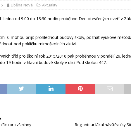
15
Liběna Nová
Aktuality
1. ledna od 9:00 do 13:30 hodin proběhne Den otevřených dveří v Zák
tmi si mohou přijít prohlédnout budovy školy, poznat výukové metod
lédnout pod pokličku mimoškolních aktivit.
rvních tříd pro školní rok 2015/2016 pak proběhnou v pondělí 26. ledn
do 19 hodin v hlavní budově školy v ulici Pod školou 447.
S
níšku pro všechny
Regiontour lákal návštěvníky 