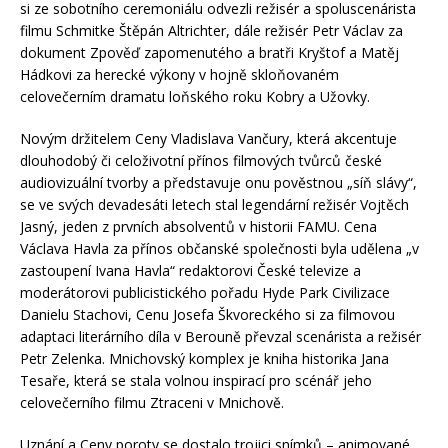
si ze sobotního ceremoniálu odvezli režisér a spoluscenárista
filmu Schmitke Štěpán Altrichter, dále režisér Petr Václav za
dokument Zpověď zapomenutého a bratři Kryštof a Matěj
Hádkovi za herecké výkony v hojně skloňovaném
celovečerním dramatu loňského roku Kobry a Užovky.
Novým držitelem Ceny Vladislava Vančury, která akcentuje
dlouhodobý či celoživotní přínos filmových tvůrců české
audiovizuální tvorby a představuje onu pověstnou „síň slávy“,
se ve svých devadesáti letech stal legendární režisér Vojtěch
Jasný, jeden z prvních absolventů v historii FAMU. Cena
Václava Havla za přínos občanské společnosti byla udělena „v
zastoupení Ivana Havla“ redaktorovi České televize a
moderátorovi publicistického pořadu Hyde Park Civilizace
Danielu Stachovi, Cenu Josefa Škvoreckého si za filmovou
adaptaci literárního díla v Berouně převzal scenárista a režisér
Petr Zelenka. Mnichovský komplex je kniha historika Jana
Tesaře, která se stala volnou inspirací pro scénář jeho
celovečerního filmu Ztraceni v Mnichově.
Uznání a Ceny poroty se dostalo trojici snímků – animované