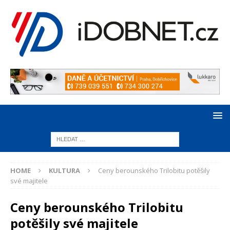
HOME
KULTURA
Ceny berounského Trilobitu potěšily
své majitele
Ceny berounského Trilobitu
potěšily své majitele