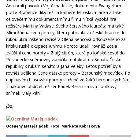
Anatomii pavouka Vojtěcha Kisse, dokumentu Evangelium
podle Brabence díky režii a kameře Miroslava Janka a také
celovečernímu dokumentárnímu filmu Nízká Vysoká hra
režiséra Martina Vadase. Svého čerstvého laureáta má také
Mimořádná cena poroty, která putovala za české hranice do
rukou ukrajinského režiséra Oleha Sencova odsouzeného za
kritiku ruské okupace Krymu. Porotci udělili rovněž Zcela
zvláštní cenu poroty – Zlatý citrón, která po loňské cestě do
Poslanecké sněmovny zamířila tentokrát do Senátu České
republiky k rukám senátora Jana Veleby. Letos potřetí byla
rovněž udělena Cena dětské poroty – Berounský medvídek. Po
napínavém hlasování poroty složené ze žáků berounských škol
ji nakonec obdržel režisér Radek Beran za svůj loutkový
snímek Malý Pán.
(bd)
Oceněný Matěj Hádek. Foto: Markéta Kobrsková