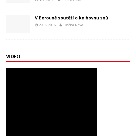
V Berouně soutěží o knihovnu snů
20. 6. 2016
Liběna Nová
VIDEO