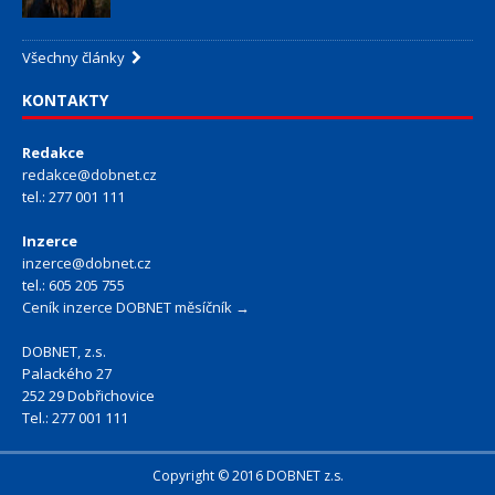
Všechny články
KONTAKTY
Redakce
redakce@dobnet.cz
tel.: 277 001 111
Inzerce
inzerce@dobnet.cz
tel.: 605 205 755
Ceník inzerce DOBNET měsíčník →
DOBNET, z.s.
Palackého 27
252 29 Dobřichovice
Tel.: 277 001 111
Copyright © 2016 DOBNET z.s.