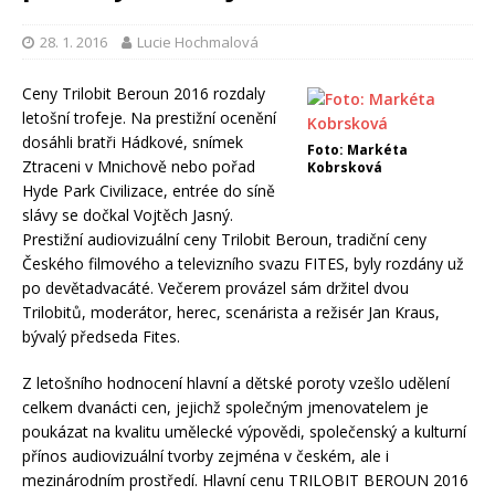
28. 1. 2016
Lucie Hochmalová
Ceny Trilobit Beroun 2016 rozdaly
letošní trofeje. Na prestižní ocenění
dosáhli bratři Hádkové, snímek
Foto: Markéta
Ztraceni v Mnichově nebo pořad
Kobrsková
Hyde Park Civilizace, entrée do síně
slávy se dočkal Vojtěch Jasný.
Prestižní audiovizuální ceny Trilobit Beroun, tradiční ceny
Českého filmového a televizního svazu FITES, byly rozdány už
po devětadvacáté. Večerem provázel sám držitel dvou
Trilobitů, moderátor, herec, scenárista a režisér Jan Kraus,
bývalý předseda Fites.
Z letošního hodnocení hlavní a dětské poroty vzešlo udělení
celkem dvanácti cen, jejichž společným jmenovatelem je
poukázat na kvalitu umělecké výpovědi, společenský a kulturní
přínos audiovizuální tvorby zejména v českém, ale i
mezinárodním prostředí. Hlavní cenu TRILOBIT BEROUN 2016