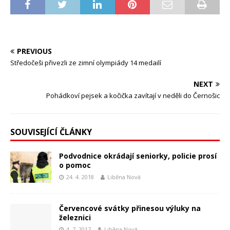
PREVIOUS
Středočeši přivezli ze zimní olympiády 14 medailí
NEXT
Pohádkoví pejsek a kočička zavítají v neděli do Černošic
SOUVISEJÍCÍ ČLÁNKY
Podvodnice okrádají seniorky, policie prosí
o pomoc
24. 4. 2018
Liběna Nová
Červencové svátky přinesou výluky na
železnici
4. 7. 2017
Liběna Nová