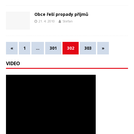
Obce řeší propady příjmů
21. 4. 2010
Stefan
«
1
…
301
302
303
»
VIDEO