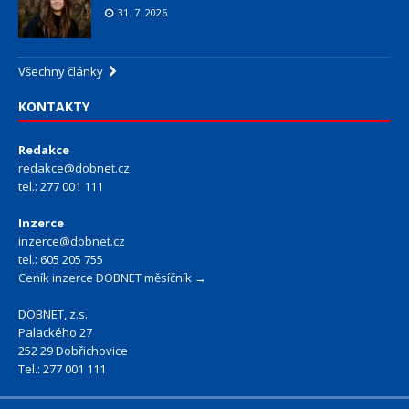
31. 7. 2026
Všechny články
KONTAKTY
Redakce
redakce@dobnet.cz
tel.: 277 001 111
Inzerce
inzerce@dobnet.cz
tel.: 605 205 755
Ceník inzerce DOBNET měsíčník →
DOBNET, z.s.
Palackého 27
252 29 Dobřichovice
Tel.: 277 001 111