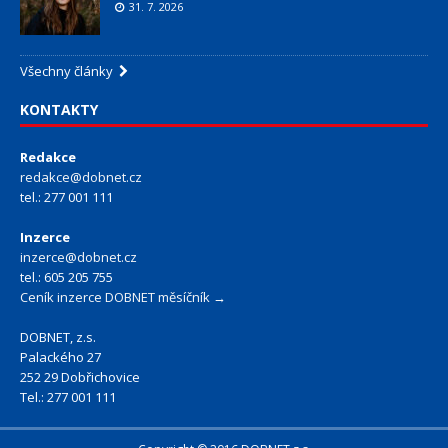
31. 7. 2026
Všechny články
KONTAKTY
Redakce
redakce@dobnet.cz
tel.: 277 001 111
Inzerce
inzerce@dobnet.cz
tel.: 605 205 755
Ceník inzerce DOBNET měsíčník →
DOBNET, z.s.
Palackého 27
252 29 Dobřichovice
Tel.: 277 001 111