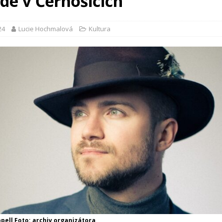
ede v Černošicích
24
Lucie Hochmalová
Kultura
ell Foto: archiv organizátora