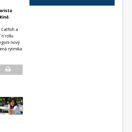
arista
Kině.
 Catfish a
n´rollu.
gorii nový
čená rytmika