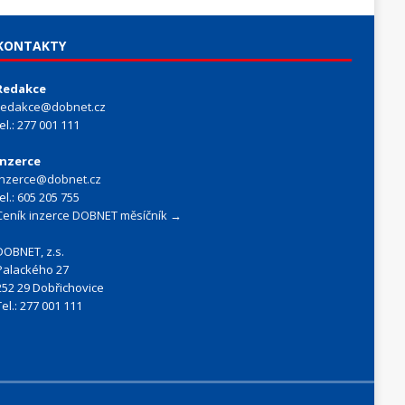
KONTAKTY
Redakce
redakce@dobnet.cz
tel.: 277 001 111
Inzerce
inzerce@dobnet.cz
tel.: 605 205 755
Ceník inzerce DOBNET měsíčník →
DOBNET, z.s.
Palackého 27
252 29 Dobřichovice
Tel.: 277 001 111