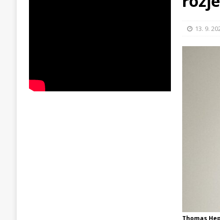
rozj
13. 9. 20
Thomas Hepp