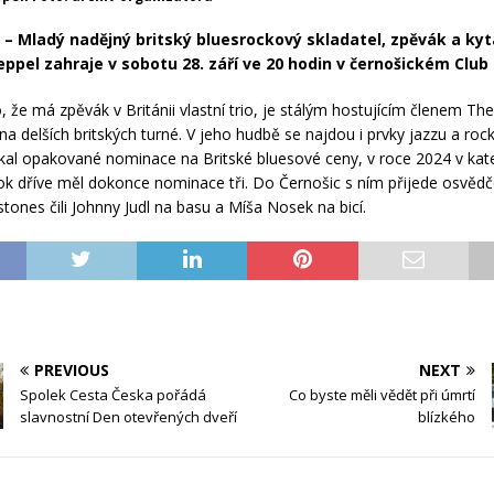
– Mladý nadějný britský bluesrockový skladatel, zpěvák a kyt
pel zahraje v sobotu 28. září ve 20 hodin v černošickém Club 
 že má zpěvák v Británii vlastní trio, je stálým hostujícím členem The
na delších britských turné. V jeho hudbě se najdou i prvky jazzu a rock´
al opakované nominace na Britské bluesové ceny, v roce 2024 v kate
ok dříve měl dokonce nominace tři. Do Černošic s ním přijede osvěd
tones čili Johnny Judl na basu a Míša Nosek na bicí.
PREVIOUS
NEXT
Spolek Cesta Česka pořádá
Co byste měli vědět při úmrtí
slavnostní Den otevřených dveří
blízkého