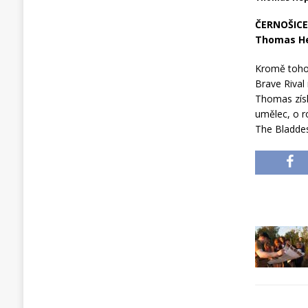
ČERNOŠICE 
Thomas Hep
Kromě toho,
Brave Rival 
Thomas získ
umělec, o r
The Bladdes