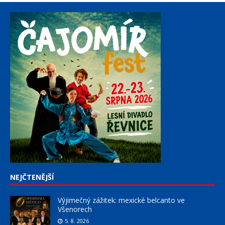
NEJČTENĚJŠÍ
Výjimečný zážitek: mexické belcanto ve
Všenorech
5. 8. 2026