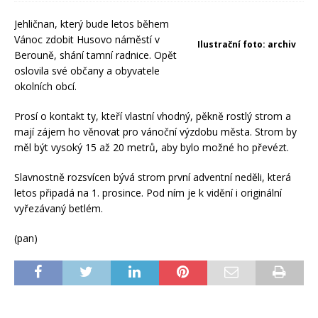
Jehličnan, který bude letos během
Vánoc zdobit Husovo náměstí v
Ilustrační foto: archiv
Berouně, shání tamní radnice. Opět
oslovila své občany a obyvatele
okolních obcí.
Prosí o kontakt ty, kteří vlastní vhodný, pěkně rostlý strom a
mají zájem ho věnovat pro vánoční výzdobu města. Strom by
měl být vysoký 15 až 20 metrů, aby bylo možné ho převézt.
Slavnostně rozsvícen bývá strom první adventní neděli, která
letos připadá na 1. prosince. Pod ním je k vidění i originální
vyřezávaný betlém.
(pan)