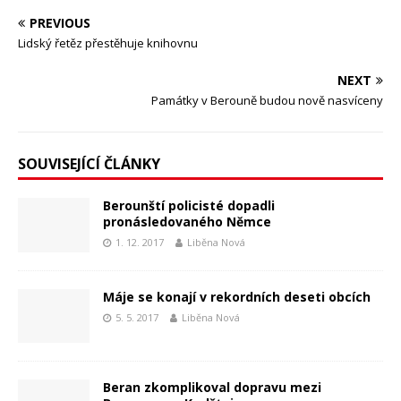
PREVIOUS
Lidský řetěz přestěhuje knihovnu
NEXT
Památky v Berouně budou nově nasvíceny
SOUVISEJÍCÍ ČLÁNKY
Berounští policisté dopadli
pronásledovaného Němce
1. 12. 2017
Liběna Nová
Máje se konají v rekordních deseti obcích
5. 5. 2017
Liběna Nová
Beran zkomplikoval dopravu mezi