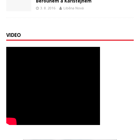
Berounem a Karlštejnem
3. 8. 2016
Liběna Nová
VIDEO