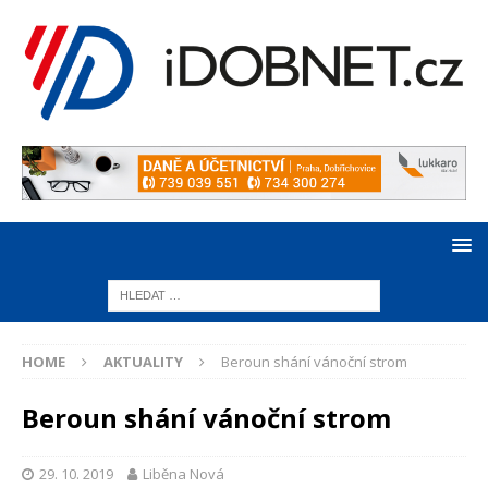
HOME
AKTUALITY
Beroun shání vánoční strom
Beroun shání vánoční strom
29. 10. 2019
Liběna Nová