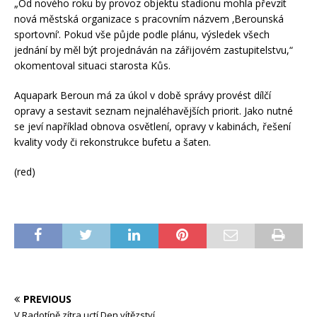
„Od nového roku by provoz objektu stadionu mohla převzít
nová městská organizace s pracovním názvem ‚Berounská
sportovní‘. Pokud vše půjde podle plánu, výsledek všech
jednání by měl být projednáván na zářijovém zastupitelstvu,“
okomentoval situaci starosta Kůs.
Aquapark Beroun má za úkol v době správy provést dílčí
opravy a sestavit seznam nejnaléhavějších priorit. Jako nutné
se jeví například obnova osvětlení, opravy v kabinách, řešení
kvality vody či rekonstrukce bufetu a šaten.
(red)
PREVIOUS
V Radotíně zítra uctí Den vítězství