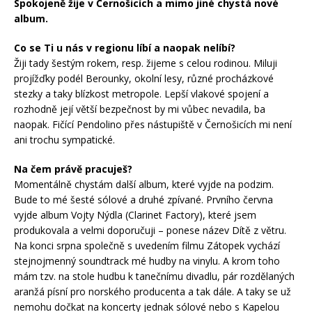
Spokojeně žije v Černošicích a mimo jiné chystá nové
album.
Co se Ti u nás v regionu líbí a naopak nelíbí?
Žiji tady šestým rokem, resp. žijeme s celou rodinou. Miluji
projížďky podél Berounky, okolní lesy, různé procházkové
stezky a taky blízkost metropole. Lepší vlakové spojení a
rozhodně její větší bezpečnost by mi vůbec nevadila, ba
naopak. Fičící Pendolino přes nástupiště v Černošicích mi není
ani trochu sympatické.
Na čem právě pracuješ?
Momentálně chystám další album, které vyjde na podzim.
Bude to mé šesté sólové a druhé zpívané. Prvního června
vyjde album Vojty Nýdla (Clarinet Factory), které jsem
produkovala a velmi doporučuji – ponese název Dítě z větru.
Na konci srpna společně s uvedením filmu Zátopek vychází
stejnojmenný soundtrack mé hudby na vinylu. A krom toho
mám tzv. na stole hudbu k tanečnímu divadlu, pár rozdělaných
aranžá písní pro norského producenta a tak dále. A taky se už
nemohu dočkat na koncerty jednak sólové nebo s Kapelou