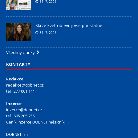
31. 7. 2026
Skrze květ objevuji vše podstatné
31. 7. 2026
Všechny články
KONTAKTY
Redakce
redakce@dobnet.cz
tel.: 277 001 111
Inzerce
inzerce@dobnet.cz
tel.: 605 205 755
Ceník inzerce DOBNET měsíčník →
DOBNET, z.s.