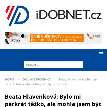
HOME
DOLNÍ BEROUNKA
Beata Hlavenková: Bylo mi
párkrát těžko, ale mohla jsem být s rodinou
Beata Hlavenková: Bylo mi
párkrát těžko, ale mohla jsem být