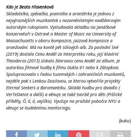
Kdo je Beata Hlavenková
Skladatelka, zpěvačka, pianistka a aranžérka je jednou z
nejvýraznějších muzikantek s nezaměnitelným nadžánrovým
autorským rukopisem. Vystudovala skladbu na Janáčkově
konzervatoři v Ostravě a Master of Music na University of
Massachusetts v oboru kompozice, jazzová kompozice a
aranžování. Má na kontě pět sólových alb. Za poslední Sně
(2019) dostala Cenu Anděl za Interpretku roku, její klavírní
Theodoros (2013) získalo žánrovou cenu Anděl za album. Je
autorkou filmové hudby k filmu Dukla 61 nebo k Zátopkovi.
Spolupracovala s řadou tuzemských i zahraničních muzikantů,
nejdéle pak s Lenkou Dusilovou, se kterou vytvořila projekty
Eternal Seekers a Baromantiku. Skládá hudbu pro divadlo (
VerTeDance a další) a věnuje se také tvorbě pro děti (Pišlické
příběhy, Ó, ó, ó, vajíčko). Vyučuje na pražské pobočce NYU a
věnuje se hudebnímu mentoringu.
(kuku)