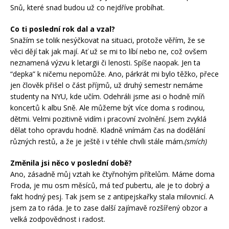
Snů, které snad budou už co nejdříve probíhat.
Co ti poslední rok dal a vzal?
Snažím se tolik nesýčkovat na situaci, protože věřím, že se
věci dějí tak jak mají. Ať už se mi to líbí nebo ne, což ovšem
neznamená výzvu k letargii či lenosti. Spíše naopak. Jen ta
“depka” k ničemu nepomůže. Ano, párkrát mi bylo těžko, přece
jen člověk přišel o část příjmů, už druhý semestr nemáme
studenty na NYU, kde učím. Odehráli jsme asi o hodně míň
koncertů k albu Sně. Ale můžeme být více doma s rodinou,
dětmi. Velmi pozitivně vidím i pracovní zvolnění. Jsem zvyklá
dělat toho opravdu hodně. Kladně vnímám čas na dodělání
různých restů, a že je ještě i v téhle chvíli stále mám.
(smích)
Změnila jsi něco v poslední době?
Ano, zásadně můj vztah ke čtyřnohým přítelům. Máme doma
Froda, je mu osm měsíců, má teď pubertu, ale je to dobrý a
fakt hodný pesj. Tak jsem se z antipejskařky stala milovnicí. A
jsem za to ráda. Je to zase další zajímavě rozšířený obzor a
velká zodpovědnost i radost.