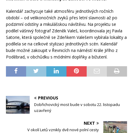
Kalendář zachycuje také atmosféru jednotlivých ročních
období – od velikonočních zvyků přes letní slavnosti až po
podzimní odstíny a mikulášskou návštěvu. Na projektu se
podílel vášnivý fotograf Zdeněk Valeš, koordinovala jej Pavla
Satorie, která společně se Zdeňkem Valešem vybírala lokality a
podílela se na celkové stylizaci jednotlivých scén. Kalendář
bude možné zakoupit v Řevnicích na náměstí Krále Jiřího z
Poděbrad, v obchůdku s módními doplňky a bižuterií.
PREVIOUS
Dobřichovický most bude v sobotu 22. listopadu
uzavřený
NEXT
V okolí Letů vznikly dvě nové polní cesty