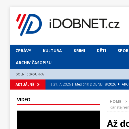
ZPRÁVY
KULTURA
KRIMI
DĚTI
SPOR
ARCHIV ČASOPISU
DOLNÍ BEROUNKA
[ 31. 7. 2026 ]
Měsíčník DOBNET 8/2026
ARCH
AKTUÁLNĚ
[ 31. 7. 2026 ]
Skrze květ objevuji vše podstatn
VIDEO
HOME
[ 31. 7. 2026 ]
Jednou Slavoj, vždycky Slavoj!
Karlštejne
[ 31. 7. 2026 ]
Zámek Liteň rozezní hvězdně o
Až d
[ 5. 8. 2026 ]
Výjimečný zážitek: mexické belca