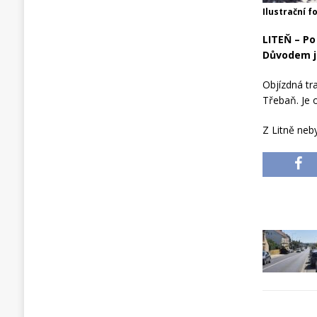
Ilustrační f
LITEŇ – Po
Důvodem j
Objízdná tr
Třebaň. Je 
Z Litně neb