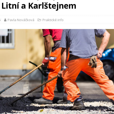
 Litní a Karlštejnem
5
Pavla Nováčková
Praktické info