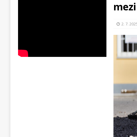
mezi
2. 7. 202