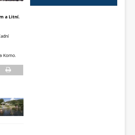
m a Litní.
Zadní
a Korno.