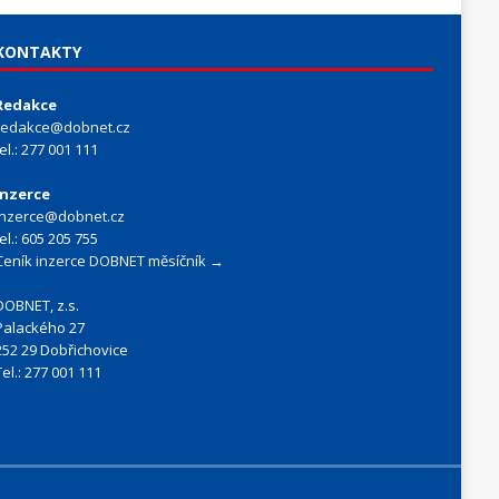
KONTAKTY
Redakce
redakce@dobnet.cz
tel.: 277 001 111
Inzerce
inzerce@dobnet.cz
tel.: 605 205 755
Ceník inzerce DOBNET měsíčník →
DOBNET, z.s.
Palackého 27
252 29 Dobřichovice
Tel.: 277 001 111