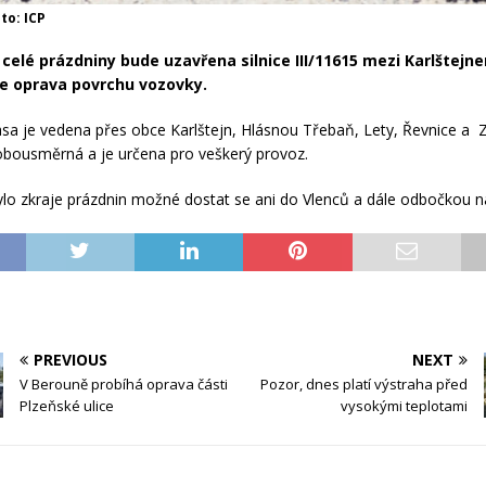
oto: ICP
 celé prázdniny bude uzavřena silnice III/11615 mezi Karlštejne
e oprava povrchu vozovky.
asa je vedena přes obce Karlštejn, Hlásnou Třebaň, Lety, Řevnice a 
obousměrná a je určena pro veškerý provoz.
ylo zkraje prázdnin možné dostat se ani do Vlenců a dále odbočkou n
PREVIOUS
NEXT
V Berouně probíhá oprava části
Pozor, dnes platí výstraha před
Plzeňské ulice
vysokými teplotami