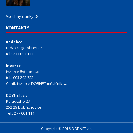
Všechny články
KONTAKTY
Redakce
redakce@dobnet.cz
tel.: 277 001 111
Inzerce
inzerce@dobnet.cz
tel.: 605 205 755
Ceník inzerce DOBNET měsíčník →
DOBNET, z.s.
Palackého 27
252 29 Dobřichovice
Tel.: 277 001 111
Copyright © 2016 DOBNET z.s.