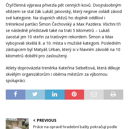
Čtyřčlenná výprava přivezla pět cenných kovů. Dvojnásobným
vítězem se stal žák Lukáš Janovský, který nejprve ovládl závod
své kategorie. Na stupních vítězů ho doplnili oddíloví i
tréninkoví parťáci Šimon Čechovský a Max Pazdera. Všichni tři
se následně představili také na trati 5 kilometrů – Lukáš
zaostal jen 10 vteřin za traťovým rekordem. Šimon a Max
vybojovali skvělá 8. a 10. místa v mužské kategorii. Posledním
zástupcem byl Matyáš Urban, který si v hlavním závodě na 10
kilometrů doběhl pro zasloužený.
Atlety doprovázela trenérka Kateřina Siebeltová, která děkuje
skvělým organizátorům i oběma městům za výbornou
spolupráci.
PREVIOUS
Práce na opravě hradební bašty pokračují podle