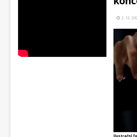
konc
2. 12. 20
Ilustrační f