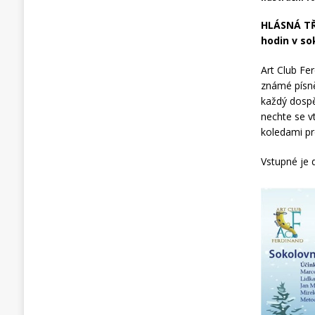
HLÁSNÁ TŘE
hodin v so
Art Club Fe
známé písně
každý dospě
nechte se v
koledami p
Vstupné je 