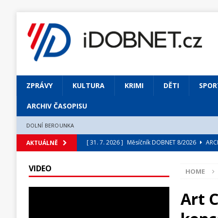
ZPRÁVY
KULTURA
KRIMI
DĚTI
SPOR
ARCHIV ČASOPISU
DOLNÍ BEROUNKA
[ 31. 7. 2026 ]
Měsíčník DOBNET 8/2026
ARCH
AKTUÁLNĚ
[ 31. 7. 2026 ]
Skrze květ objevuji vše podstatn
VIDEO
HOME
[ 31. 7. 2026 ]
Jednou Slavoj, vždycky Slavoj!
[ 31. 7. 2026 ]
Zámek Liteň rozezní hvězdně o
Art 
[ 5. 8. 2026 ]
Výjimečný zážitek: mexické belca