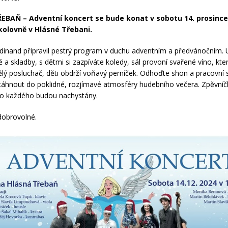
BAŇ – Adventní koncert se bude konat v sobotu 14. prosince
kolovně v Hlásné Třebani.
rdinand připravil pestrý program v duchu adventním a předvánočním. U
 a skladby, s dětmi si zazpíváte koledy, sál provoní svařené víno, kt
lý posluchač, děti obdrží voňavý perníček. Odhoďte shon a pracovní s
táhnout do poklidné, rozjímavé atmosféry hudebního večera. Zpěvníč
ro každého budou nachystány.
dobrovolné.