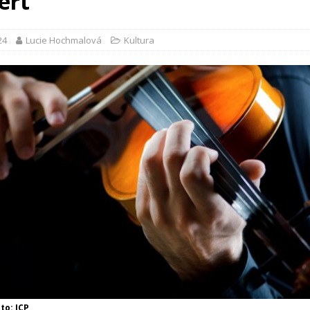
ert
24
Lucie Hochmalová
Kultura
oto: ICP