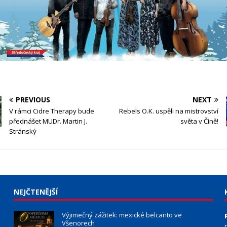
PREVIOUS
NEXT
V rámci Cidre Therapy bude
Rebels O.K. uspěli na mistrovství
přednášet MUDr. Martin J.
světa v Číně!
Stránský
NEJČTENĚJŠÍ
Výjimečný zážitek: mexické belcanto ve
Všenorech