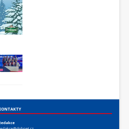
KONTAKTY
Redakce
redakce@dobnet.cz