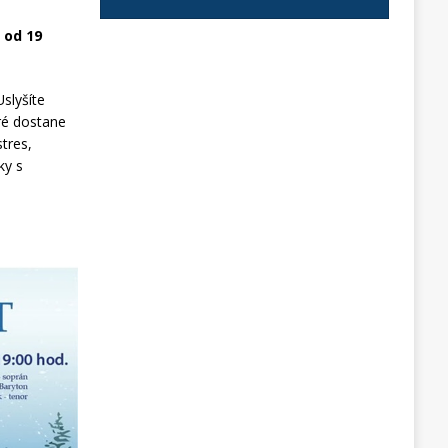
 od 19
slyšíte
eré dostane
tres,
ky s