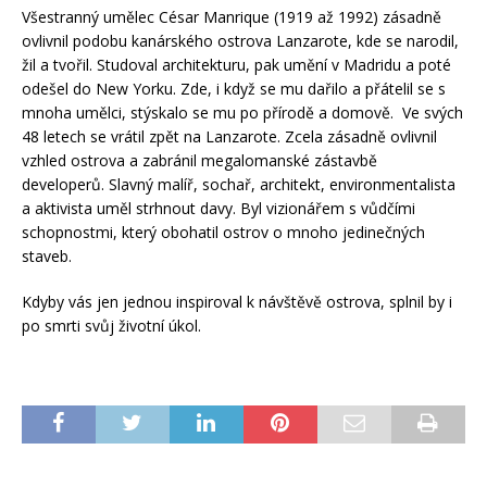
Všestranný umělec César Manrique (1919 až 1992) zásadně
ovlivnil podobu
kanárského ostrova Lanzarote, kde se narodil,
žil a tvořil. Studoval architekturu, pak umění v Madridu a poté
odešel do New Yorku. Zde, i když se mu dařilo a přátelil se s
mnoha umělci, stýskalo se mu po přírodě a domově. Ve svých
48 letech se vrátil zpět na Lanzarote. Zcela zásadně ovlivnil
vzhled ostrova a zabránil megalomanské zástavbě
developerů. Slavný malíř, sochař, architekt, environmentalista
a aktivista uměl strhnout davy. Byl vizionářem s vůdčími
schopnostmi, který obohatil ostrov o mnoho jedinečných
staveb.
Kdyby vás jen jednou inspiroval k návštěvě ostrova, splnil by i
po smrti svůj životní úkol.