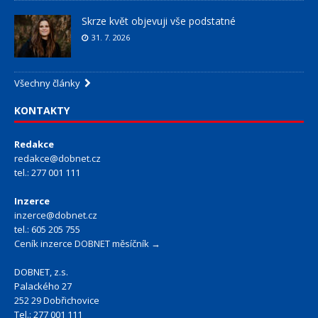
Skrze květ objevuji vše podstatné
31. 7. 2026
Všechny články
KONTAKTY
Redakce
redakce@dobnet.cz
tel.: 277 001 111
Inzerce
inzerce@dobnet.cz
tel.: 605 205 755
Ceník inzerce DOBNET měsíčník →
DOBNET, z.s.
Palackého 27
252 29 Dobřichovice
Tel.: 277 001 111