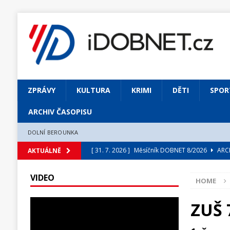
ZPRÁVY
KULTURA
KRIMI
DĚTI
SPOR
ARCHIV ČASOPISU
DOLNÍ BEROUNKA
[ 31. 7. 2026 ]
Měsíčník DOBNET 8/2026
ARCH
AKTUÁLNĚ
[ 31. 7. 2026 ]
Skrze květ objevuji vše podstatn
VIDEO
HOME
[ 31. 7. 2026 ]
Jednou Slavoj, vždycky Slavoj!
[ 31. 7. 2026 ]
Zámek Liteň rozezní hvězdně o
ZUŠ 
[ 5. 8. 2026 ]
Výjimečný zážitek: mexické belca