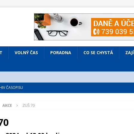
T
VOLNÝ ČAS
PORADNA
CO SE CHYSTÁ
ZAJ
IV ČASOPISU
é
ZAJÍMAVÍ LIDÉ
AKCE
ZUŠ 70
VOLNÝ ČAS
bsazená Prodaná nevěsta
KULTURA
70
nto ve Všenorech
KULTURA