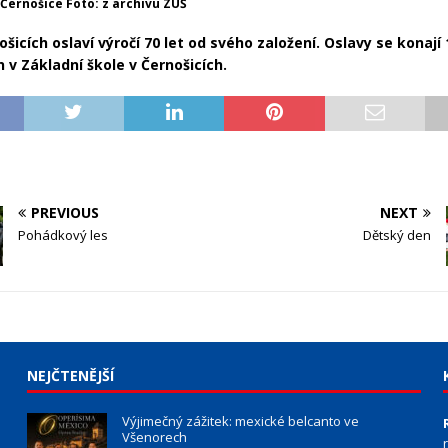
Černošice Foto: z archivu ZUŠ
šicích oslaví výročí 70 let od svého založení. Oslavy se konají 
n v Základní škole v Černošicích.
PREVIOUS
NEXT
Pohádkový les
Dětský den
NEJČTENĚJŠÍ
Výjimečný zážitek: mexické belcanto ve
Všenorech