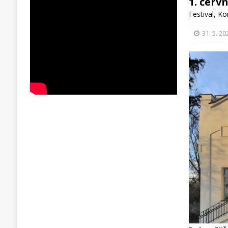
1. červ
Festival
,
Ko
31. 5. 20