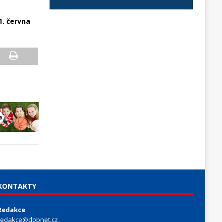
1. června
KONTAKTY
Redakce
redakce@dobnet.cz