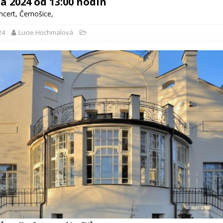
na 2024 od 13:00 hodin
ncert
,
Černošice
,
24
Lucie Hochmalová