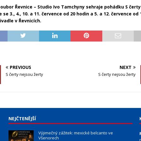
soubor Řevnice – Studio Ivo Tamchyny sehraje pohádku S čerty
e se 3., 4., 10. a 11. července od 20 hodin a 5. a 12. července od
ivadle v Řevnicích.
PREVIOUS
NEXT
S čerty nejsou žerty
S čerty nejsou žerty
NEJČTENĚJŠÍ
Výjimečný zážitek: mexické belcanto ve
Všenorech