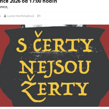
ence 2026 od 17:00 hodin
vnice
,
6
Lucie Hochmalová