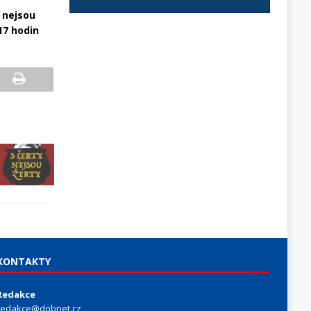
 nejsou
 17 hodin
KONTAKTY
Redakce
redakce@dobnet.cz