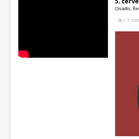
5. červ
Divadlo
,
Ře
1. 7. 202