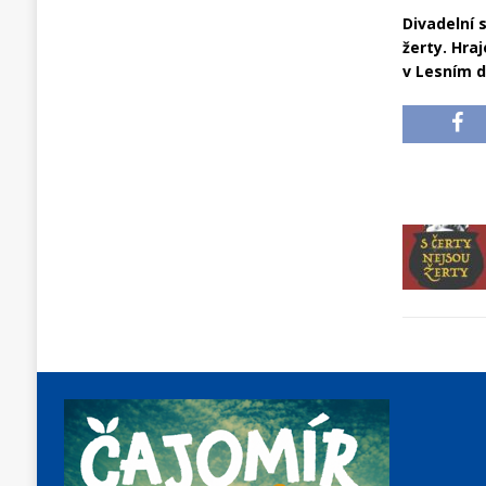
Divadelní 
žerty. Hraj
v Lesním d