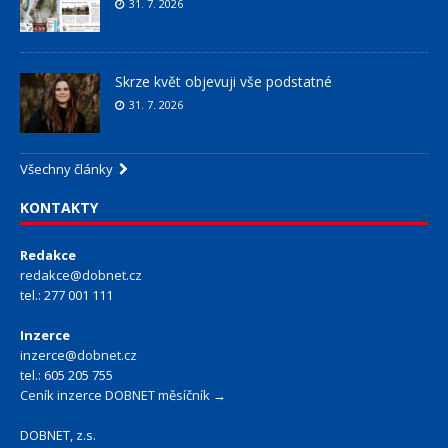
31. 7. 2026
Skrze květ objevuji vše podstatné
31. 7. 2026
Všechny články
KONTAKTY
Redakce
redakce@dobnet.cz
tel.: 277 001 111
Inzerce
inzerce@dobnet.cz
tel.: 605 205 755
Ceník inzerce DOBNET měsíčník →
DOBNET, z.s.