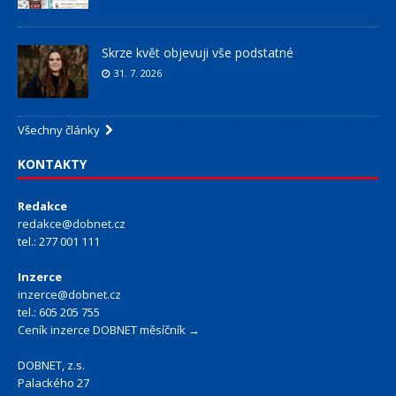
Skrze květ objevuji vše podstatné
31. 7. 2026
Všechny články
KONTAKTY
Redakce
redakce@dobnet.cz
tel.: 277 001 111
Inzerce
inzerce@dobnet.cz
tel.: 605 205 755
Ceník inzerce DOBNET měsíčník →
DOBNET, z.s.
Palackého 27