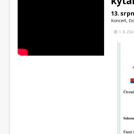
kyta
13. srp
Koncert
,
Do
1. 8. 202