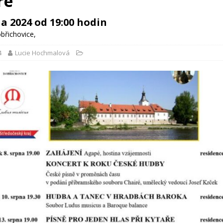
ře
na 2024 od 19:00 hodin
břichovice
,
4
Lucie Hochmalová