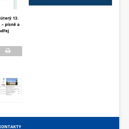
úterý 13.
 – písně a
ndřej
KONTAKTY