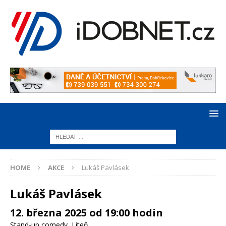
HOME
AKCE
Lukáš Pavlásek
Lukáš Pavlásek
12. března 2025 od 19:00 hodin
Stand-up comedy
,
Liteň
,