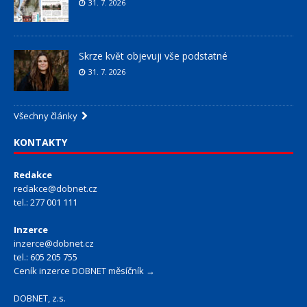
31. 7. 2026
Skrze květ objevuji vše podstatné
31. 7. 2026
Všechny články
KONTAKTY
Redakce
redakce@dobnet.cz
tel.: 277 001 111
Inzerce
inzerce@dobnet.cz
tel.: 605 205 755
Ceník inzerce DOBNET měsíčník →
DOBNET, z.s.