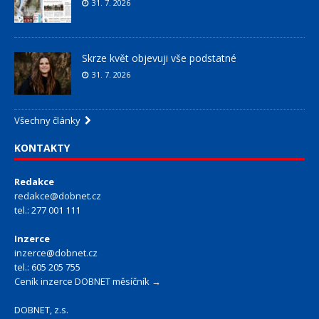
31. 7. 2026
Skrze květ objevuji vše podstatné
31. 7. 2026
Všechny články
KONTAKTY
Redakce
redakce@dobnet.cz
tel.: 277 001 111
Inzerce
inzerce@dobnet.cz
tel.: 605 205 755
Ceník inzerce DOBNET měsíčník →
DOBNET, z.s.