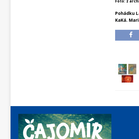
Foto: z arc
Pohádku La
KaKá. Mari