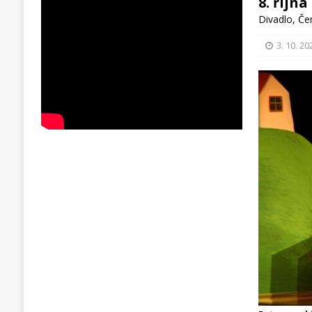
8. říjn
Divadlo
,
Če
3. 10. 20