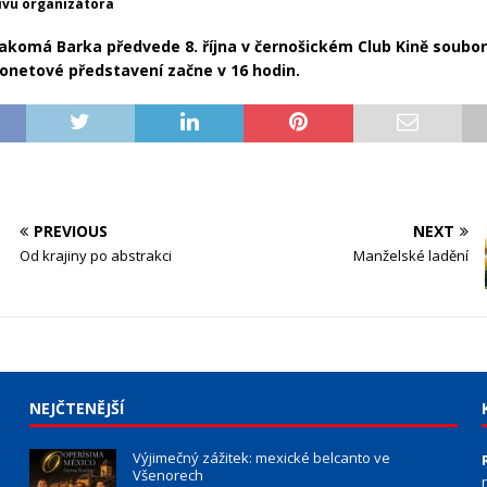
hivu organizátora
komá Barka předvede 8. října v černošickém Club Kině soubor
onetové představení začne v 16 hodin.
PREVIOUS
NEXT
Od krajiny po abstrakci
Manželské ladění
NEJČTENĚJŠÍ
Výjimečný zážitek: mexické belcanto ve
Všenorech