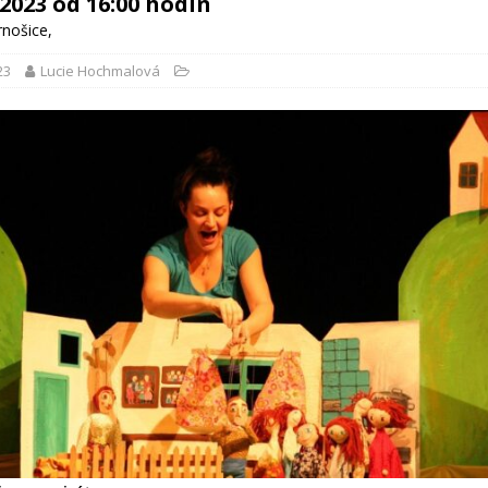
a 2023 od 16:00 hodin
rnošice
,
23
Lucie Hochmalová