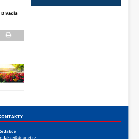
 Divadla
KONTAKTY
Redakce
redakce@dobnet.cz