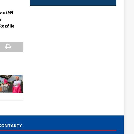
outěží.
a
Rozálie
KONTAKTY