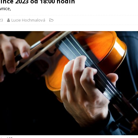
since 2023 od 18:00 hodin
vnice
,
23
Lucie Hochmalová