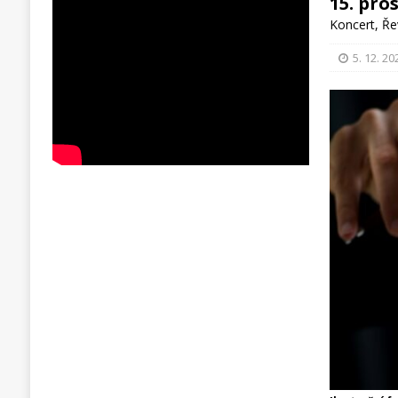
15. pro
Koncert
,
Ře
5. 12. 20