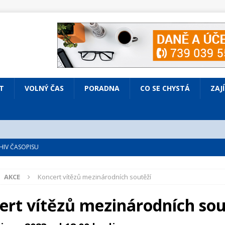
T
VOLNÝ ČAS
PORADNA
CO SE CHYSTÁ
ZAJ
IV ČASOPISU
é
ZAJÍMAVÍ LIDÉ
AKCE
Koncert vítězů mezinárodních soutěží
VOLNÝ ČAS
bsazená Prodaná nevěsta
KULTURA
ert vítězů mezinárodních sou
nto ve Všenorech
KULTURA