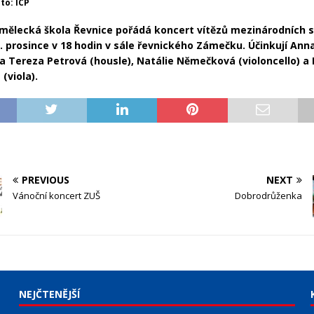
oto: ICP
mělecká škola Řevnice pořádá koncert vítězů mezinárodních s
. prosince v 18 hodin v sále řevnického Zámečku. Účinkují Ann
a Tereza Petrová (housle), Natálie Němečková (violoncello) a 
(viola).
PREVIOUS
NEXT
Vánoční koncert ZUŠ
Dobrodrůženka
NEJČTENĚJŠÍ