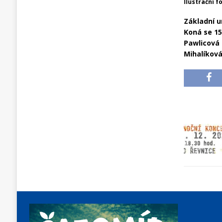
Ilustrační f
Základní u
Koná se 15
Pawlicová 
Mihalíková 