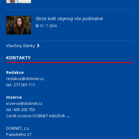
Skrze květ objevuji vše podstatné
31. 7. 2026
Všechny články
KONTAKTY
Redakce
redakce@dobnet.cz
tel.: 277 001 111
Inzerce
inzerce@dobnet.cz
tel.: 605 205 755
Ceník inzerce DOBNET měsíčník →
DOBNET, z.s.
Palackého 27