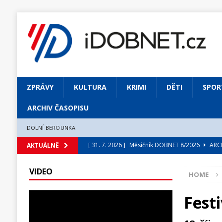
ZPRÁVY
KULTURA
KRIMI
DĚTI
SPOR
ARCHIV ČASOPISU
DOLNÍ BEROUNKA
[ 31. 7. 2026 ]
Měsíčník DOBNET 8/2026
ARCH
AKTUÁLNĚ
[ 31. 7. 2026 ]
Skrze květ objevuji vše podstatn
VIDEO
HOME
[ 31. 7. 2026 ]
Jednou Slavoj, vždycky Slavoj!
[ 31. 7. 2026 ]
Zámek Liteň rozezní hvězdně o
Festi
[ 5. 8. 2026 ]
Výjimečný zážitek: mexické belca