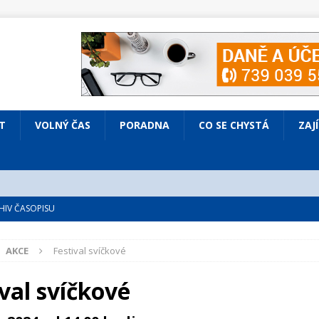
T
VOLNÝ ČAS
PORADNA
CO SE CHYSTÁ
ZAJ
IV ČASOPISU
é
ZAJÍMAVÍ LIDÉ
AKCE
Festival svíčkové
VOLNÝ ČAS
bsazená Prodaná nevěsta
KULTURA
val svíčkové
nto ve Všenorech
KULTURA