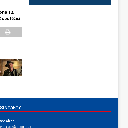
oná 12.
 soutěžící.
KONTAKTY
Redakce
redakce@dobnet.cz