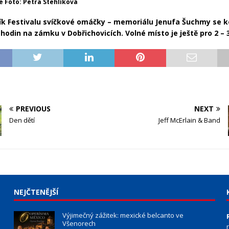
e Foto: Petra Stehlíková
ík Festivalu svíčkové omáčky – memoriálu Jenufa Šuchmy se k
 hodin na zámku v Dobřichovicích. Volné místo je ještě pro 2 – 3
PREVIOUS
NEXT
Den dětí
Jeff McErlain & Band
NEJČTENĚJŠÍ
Výjimečný zážitek: mexické belcanto ve
Všenorech