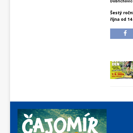
Dobřichovic
Šestý ročn
října od 14