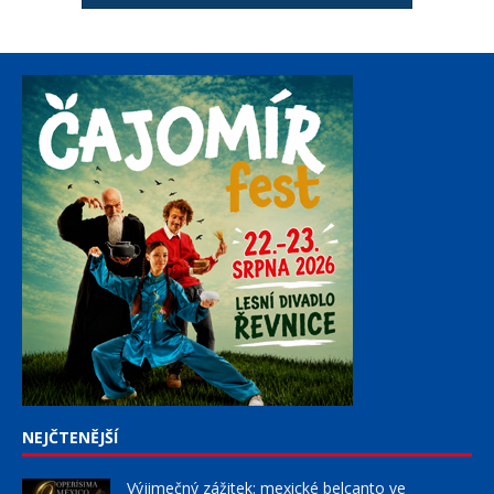
NEJČTENĚJŠÍ
Výjimečný zážitek: mexické belcanto ve