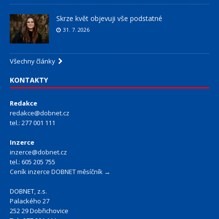
Skrze květ objevuji vše podstatné
31. 7. 2026
Všechny články
KONTAKTY
Redakce
redakce@dobnet.cz
tel.: 277 001 111
Inzerce
inzerce@dobnet.cz
tel.: 605 205 755
Ceník inzerce DOBNET měsíčník →
DOBNET, z.s.
Palackého 27
252 29 Dobřichovice