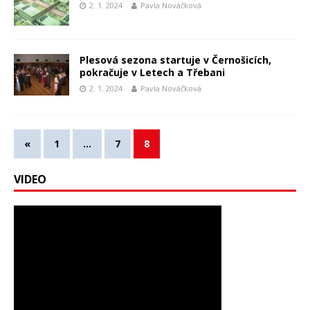
2. 1. 2024
Pavla Nováčková
Plesová sezona startuje v Černošicích,
pokračuje v Letech a Třebani
2. 1. 2024
Pavla Nováčková
«
1
…
7
8
VIDEO