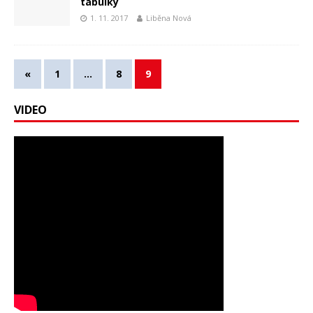
tabulky
1. 11. 2017
Liběna Nová
«
1
…
8
9
VIDEO