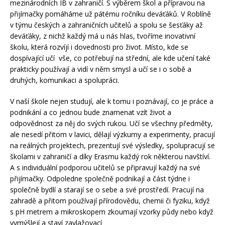
mezinárodních IB v zahraničí. S výběrem škol a přípravou na
přijímačky pomáháme už pátému ročníku deváťáků. V Roblíně
v týmu českých a zahraničních učitelů a spolu se šesťáky až
deváťáky, z nichž každý má u nás hlas, tvoříme inovativní
školu, která rozvíjí i dovednosti pro život. Místo, kde se
dospívající učí vše, co potřebují na střední, ale kde učení také
prakticky používají a vidí v něm smysl a učí se i o sobě a
druhých, komunikaci a spolupráci.
V naší škole nejen studují, ale k tomu i poznávají, co je práce a
podnikání a co jednou bude znamenat vzít život a
odpovědnost za něj do svých rukou. Učí se všechny předměty,
ale nesedí přitom v lavici, dělají výzkumy a experimenty, pracují
na reálných projektech, prezentují své výsledky, spolupracují se
školami v zahraničí a díky Erasmu každý rok některou navštíví.
A s individuální podporou učitelů se připravují každý na své
přijímačky. Odpoledne společně podnikají a část týdne i
společně bydlí a starají se o sebe a své prostředí. Pracují na
zahradě a přitom používají přírodovědu, chemii či fyziku, když
s pH metrem a mikroskopem zkoumají vzorky půdy nebo když
vymýšlejí a staví zavlažovací