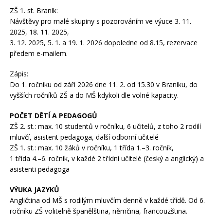
ZŠ 1. st. Braník:
Návštěvy pro malé skupiny s pozorováním ve výuce 3. 11.
2025, 18. 11. 2025,
3. 12. 2025, 5. 1. a 19. 1. 2026 dopoledne od 8.15, rezervace
předem e-mailem.
Zápis:
Do 1. ročníku od září 2026 dne 11. 2. od 15.30 v Braníku, do
vyšších ročníků ZŠ a do MŠ kdykoli dle volné kapacity.
POČET DĚTÍ A PEDAGOGŮ
ZŠ 2. st.: max. 10 studentů v ročníku, 6 učitelů, z toho 2 rodilí
mluvčí, asistent pedagoga, další odborní učitelé
ZŠ 1. st.: max. 10 žáků v ročníku, 1 třída 1.–3. ročník,
1 třída 4.–6. ročník, v každé 2 třídní učitelé (český a anglický) a
asistenti pedagoga
VÝUKA JAZYKŮ
Angličtina od MŠ s rodilým mluvčím denně v každé třídě. Od 6.
ročníku ZŠ volitelně španělština, němčina, francouzština.