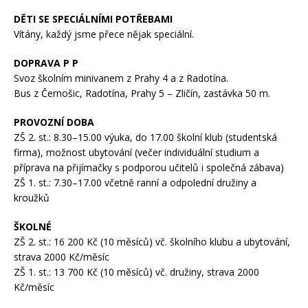
DĚTI SE SPECIÁLNÍMI POTŘEBAMI
Vítány, každý jsme přece nějak speciální.
DOPRAVA P P
Svoz školním minivanem z Prahy 4 a z Radotína.
Bus z Černošic, Radotína, Prahy 5 – Zličín, zastávka 50 m.
PROVOZNÍ DOBA
ZŠ 2. st.: 8.30–15.00 výuka, do 17.00 školní klub (studentská
firma), možnost ubytování (večer individuální studium a
příprava na přijímačky s podporou učitelů i společná zábava)
ZŠ 1. st.: 7.30–17.00 včetně ranní a odpolední družiny a
kroužků
ŠKOLNÉ
ZŠ 2. st.: 16 200 Kč (10 měsíců) vč. školního klubu a ubytování,
strava 2000 Kč/měsíc
ZŠ 1. st.: 13 700 Kč (10 měsíců) vč. družiny, strava 2000
Kč/měsíc