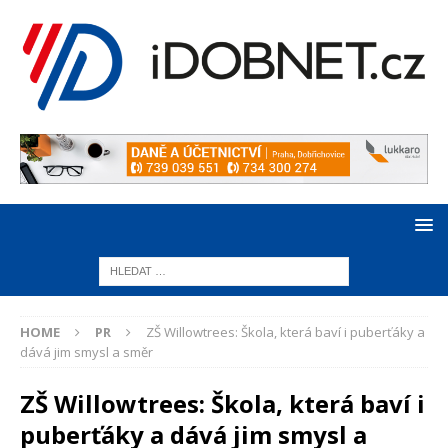
HOME
PR
ZŠ Willowtrees: Škola, která baví i puberťáky a
dává jim smysl a směr
ZŠ Willowtrees: Škola, která baví i
puberťáky a dává jim smysl a