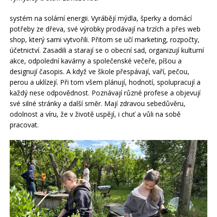
systém na solární energii. Vyrábějí mýdla, šperky a domácí
potřeby ze dřeva, své výrobky prodávají na trzích a přes web
shop, který sami vytvořili. Přitom se učí marketing, rozpočty,
účetnictví. Zasadili a starají se o obecní sad, organizují kulturní
akce, odpolední kavárny a společenské večeře, píšou a
designují časopis. A když ve škole přespávají, vaří, pečou,
perou a uklízejí. Při tom všem plánují, hodnotí, spolupracují a
každý nese odpovědnost. Poznávají různé profese a objevují
své silné stránky a další směr. Mají zdravou sebedůvěru,
odolnost a víru, že v životě uspějí, i chuť a vůli na sobě
pracovat.