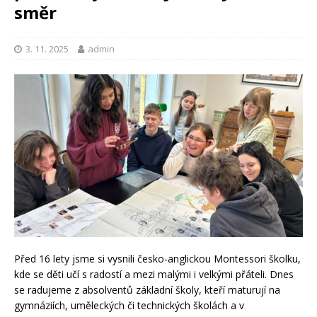
směr
3. 11. 2025
admin
Před 16 lety jsme si vysnili česko-anglickou Montessori školku,
kde se děti učí s radostí a mezi malými i velkými přáteli. Dnes
se radujeme z absolventů základní školy, kteří maturují na
gymnáziích, uměleckých či technických školách a v