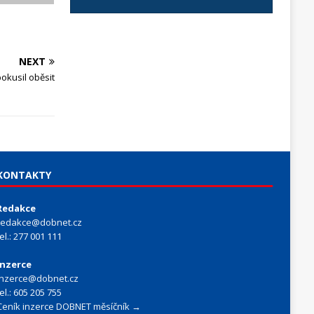
NEXT
pokusil oběsit
KONTAKTY
Redakce
redakce@dobnet.cz
tel.: 277 001 111
Inzerce
inzerce@dobnet.cz
tel.: 605 205 755
Ceník inzerce DOBNET měsíčník →