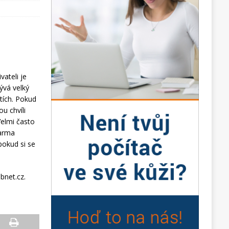
vateli je
ývá velký
ítích. Pokud
u chvíli
Velmi často
darma
pokud si se
bnet.cz.