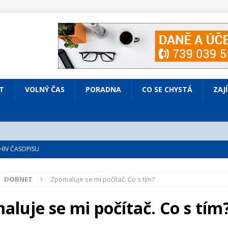
T
VOLNÝ ČAS
PORADNA
CO SE CHYSTÁ
ZAJ
IV ČASOPISU
é
ZAJÍMAVÍ LIDÉ
DOBNET
Zpomaluje se mi počítač. Co s tím?
VOLNÝ ČAS
bsazená Prodaná nevěsta
KULTURA
aluje se mi počítač. Co s tím
nto ve Všenorech
KULTURA