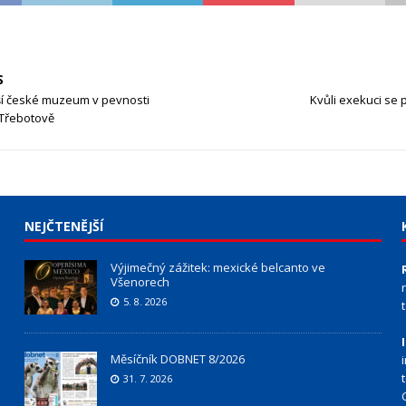
S
ší české muzeum v pevnosti
Kvůli exekuci se 
 Třebotově
NEJČTENĚJŠÍ
Výjimečný zážitek: mexické belcanto ve
Všenorech
5. 8. 2026
Měsíčník DOBNET 8/2026
31. 7. 2026