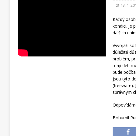
13. 1. 20
Každý osobn
kondici. Je
dalších nai
Vývojáři sof
důležité dů
problém, pr
mají děti m
bude počíta
jsou tyto d
(freeware).
správným c
Odpovídáme 
Bohumil Ru