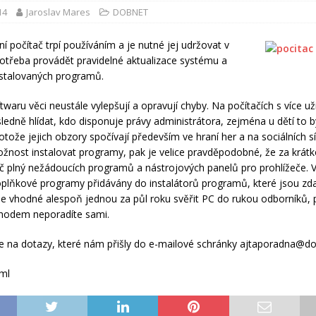
14
Jaroslav Mares
DOBNET
í počítač trpí používáním a je nutné jej udržovat v
 potřeba provádět pravidelné aktualizace systému a
nstalovaných programů.
twaru věci neustále vylepšují a opravují chyby. Na počítačích s více uži
sledně hlídat, kdo disponuje právy administrátora, zejména u dětí to b
otože jejich obzory spočívají především ve hraní her a na sociálních s
ožnost instalovat programy, pak je velice pravděpodobné, že za krátko
č plný nežádoucích programů a nástrojových panelů pro prohlížeče. 
oplňkové programy přidávány do instalátorů programů, které jsou z
 Je vhodné alespoň jednou za půl roku svěřit PC do rukou odborníků, 
hodem neporadíte sami.
na dotazy, které nám přišly do e-mailové schránky ajtaporadna@do
ml