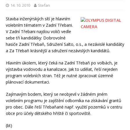
14. 10. 2010
Stefan
Stavba inženýrských sítí je hlavním
volebním tématem v Zadní Třebani.
V Zadní Třebani najdou voliči vedle
sebe tři kandidátky: Dobrovolné
hasiče Zadní Třebaň, Sdružení Salto, o.s., a nezávislé kandidáty
a Za Třebaň krásnější a sdružení nezávislých kandidátů.
Hlavním úkolem, který čeká na Zadní Třebaň po volbách, je
výstavba vodovodu a kanalizace. Jak to udělat, řeší nejeden
program volebních stran. Též je nutné zpracovat územně
plánovací dokumentaci.
Zajímavým bodem, který se neobjevil v žádném jiném
volebním programu je zajištění odborníka na získávání grantů
pro obec. Dále řeší Třebaňané např. využití pozemků v centru
obce pro účely dětského hřiště či sportoviště.
(bt)