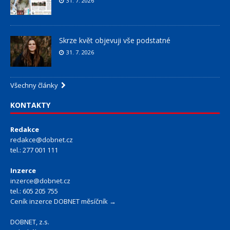
31. 7. 2026
Skrze květ objevuji vše podstatné
31. 7. 2026
Všechny články
KONTAKTY
Redakce
redakce@dobnet.cz
tel.: 277 001 111
Inzerce
inzerce@dobnet.cz
tel.: 605 205 755
Ceník inzerce DOBNET měsíčník →
DOBNET, z.s.