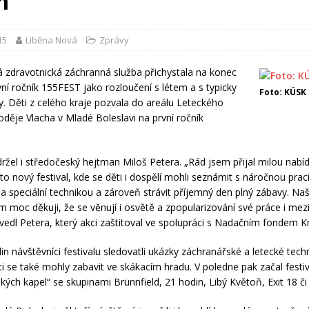
m
15
Liběna Nová
Zprávy
 zdravotnická záchranná služba přichystala na konec
vní ročník 155FEST jako rozloučení s létem a s typicky
Foto: KÚSK
zy. Děti z celého kraje pozvala do areálu Leteckého
ěje Vlacha v Mladé Boleslavi na první ročník
ržel i středočeský hejtman Miloš Petera. „Rád jsem přijal milou nabí
to nový festival, kde se děti i dospělí mohli seznámit s náročnou prac
a speciální technikou a zároveň strávit příjemný den plný zábavy. Na
 moc děkuji, že se věnují i osvětě a zpopularizování své práce i mez
uvedl Petera, který akci zaštitoval ve spolupráci s Nadačním fondem K
n návštěvníci festivalu sledovatli ukázky záchranářské a letecké techn
i se také mohly zabavit ve skákacím hradu. V poledne pak začal festiv
kých kapel“ se skupinami Brünnfield, 21 hodin, Libý Květoň, Exit 18 č