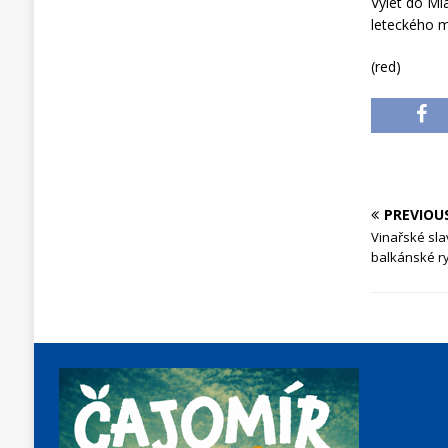
Výlet do Ml
leteckého 
(red)
PREVIOU
Vinařské sla
balkánské r