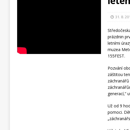
léte
31. 8. 20
Středočeská
prázdnin pr
letními úra
muzea Metod
155FEST.
Pozvání obd
záštitou ten
záchranářů 
záchranářům
generací,“ 
Už od 9 hodi
pomoci. Dět
„záchranářs