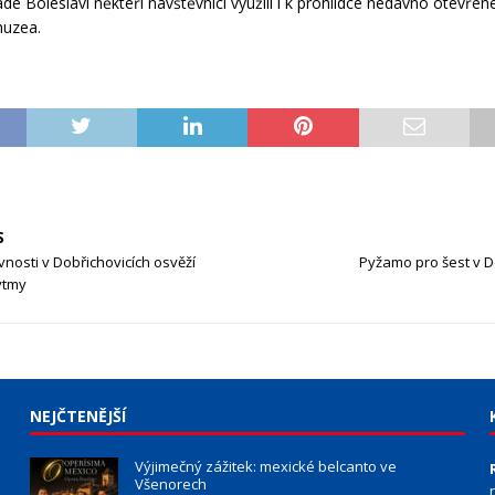
adé Boleslavi někteří návštěvníci využili i k prohlídce nedávno otevře
muzea.
S
vnosti v Dobřichovicích osvěží
Pyžamo pro šest v D
ytmy
NEJČTENĚJŠÍ
Výjimečný zážitek: mexické belcanto ve
Všenorech