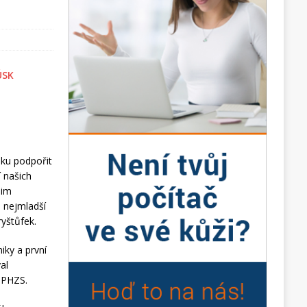
dku podpořit
í našich
šim
i nejmladší
ryštůfek.
iky a první
al
i PHZS.