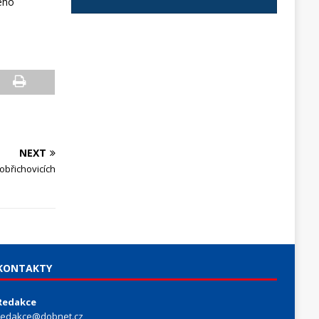
ného
NEXT
obřichovicích
KONTAKTY
Redakce
redakce@dobnet.cz