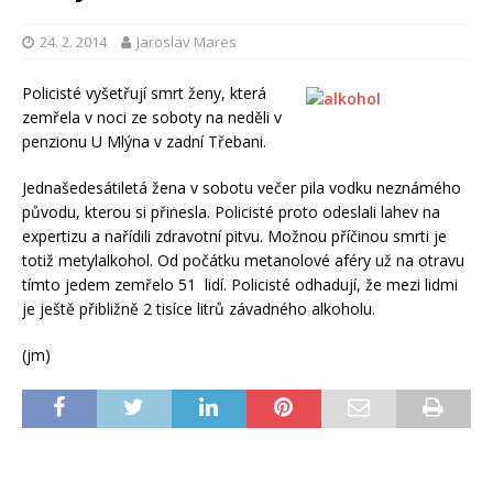
24. 2. 2014
Jaroslav Mares
Policisté vyšetřují smrt ženy, která
zemřela v noci ze soboty na neděli v
penzionu U Mlýna v zadní Třebani.
Jednašedesátiletá žena v sobotu večer pila vodku neznámého
původu, kterou si přinesla. Policisté proto odeslali lahev na
expertizu a nařídili zdravotní pitvu. Možnou příčinou smrti je
totiž metylalkohol. Od počátku metanolové aféry už na otravu
tímto jedem zemřelo 51 lidí. Policisté odhadují, že mezi lidmi
je ještě přibližně 2 tisíce litrů závadného alkoholu.
(jm)