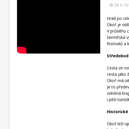
28. 6. 20
Hrad po celé
Okoř je oblí
V průběhu c
šermířská v
festivalů a 
Středobod 
Cesta ze vs
cesta jako 
Okoř má něko
Je to přede
zvlněná kraj
i pěší turisti
Historické
Okoř leží u