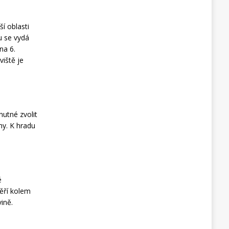
í oblasti
nu se vydá
na 6.
viště je
utné zvolit
hy. K hradu
é
ěří kolem
ině.