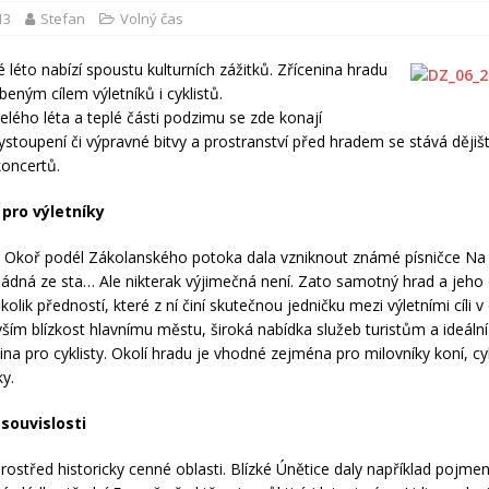
13
Stefan
Volný čas
 léto nabízí spoustu kulturních zážitků. Zřícenina hradu
beným cílem výletníků i cyklistů.
elého léta a teplé části podzimu se zde konají
ystoupení či výpravné bitvy a prostranství před hradem se stává ději
koncertů.
pro výletníky
i Okoř podél Zákolanského potoka dala vzniknout známé písničce Na
žádná ze sta… Ale nikterak výjimečná není. Zato samotný hrad a jeho 
lik předností, které z ní činí skutečnou jedničku mezi výletními cíli v 
vším blízkost hlavnímu městu, široká nabídka služeb turistům a ideální
ina pro cyklisty. Okolí hradu je vhodné zejména pro milovníky koní, cyk
ky.
 souvislosti
prostřed historicky cenné oblasti. Blízké Únětice daly například pojme