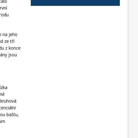
talo
rvní
 rodu
m na jeho
d ze tří
adu z konce
vány jsou
ízka
aně
okruhová
tenciální
ou baštu,
eum