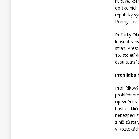
kultuře, kte
do školních
republiky s
Přemyslovc
Počátky Oko
lepší obran
stran. Přes
15. století
části starš
Prohlídka 
Prohlídkový
prohlédnete 
opevnění si
bašta s klíč
nebezpečí z
z níž zůsta
v Roztokách