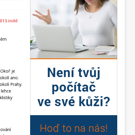
štěm
 Okoř je
okolí ano.
okolí Prahy.
 lehce
listiky
nování