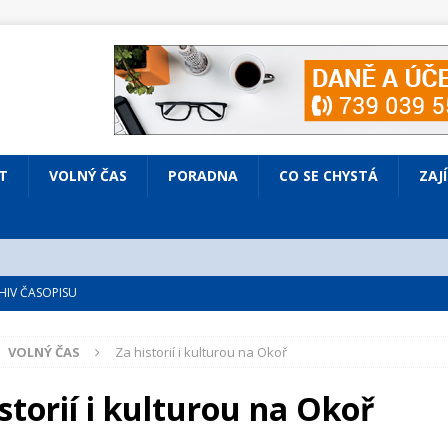
T
VOLNÝ ČAS
PORADNA
CO SE CHYSTÁ
ZAJ
IV ČASOPISU
é
ZAJÍMAVÍ LIDÉ
VOLNÝ ČAS
Za historií i kulturou na Okoř
VOLNÝ ČAS
bsazená Prodaná nevěsta
KULTURA
storií i kulturou na Okoř
nto ve Všenorech
KULTURA