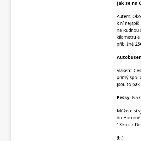
Jak se na 
Autem: Okoř
k ní nejspíš
na Rudnou s
kilometru a
přibližně 2
Autobuse
Vlakem: Ces
přímý spoj 
jsou to pak 
Pěšky
: Na 
Můžete si v
do Horoměři
13 km, z De
(bt)