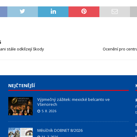
S
ani stále odklízejí škody
Ocenění pro centr
NEJČTENĚJŠÍ
Výjimečný zážitek: mexické belcanto ve
Všenorech
5. 8. 2026
Měsíčník DOBNET 8/2026
31. 7. 2026