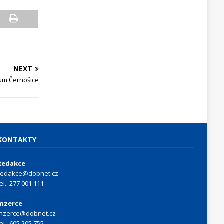
NEXT
um Černošice
KONTAKTY
Redakce
redakce@dobnet.cz
tel.: 277 001 111
Inzerce
inzerce@dobnet.cz
tel.: 605 205 755