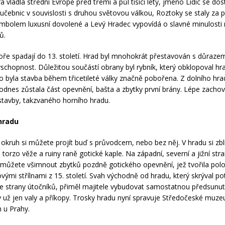
rá vládla střední Evropě před třemi a půl tisíci lety, jméno Lidic se dos
 učebnic v souvislosti s druhou světovou válkou, Roztoky se staly za p
ymbolem luxusní dovolené a Levý Hradec vypovídá o slavné minulosti
ů.
ře spadají do 13. století. Hrad byl mnohokrát přestavován s důraze
yschopnost. Důležitou součástí obrany byl rybník, který obklopoval hra
to byla stavba během třicetileté války značně pobořena. Z dolního hr
 dodnes zůstala část opevnění, bašta a zbytky první brány. Lépe zacho
í stavby, takzvaného horního hradu.
hradu
 okruh si můžete projít buď s průvodcem, nebo bez něj. V hradu si zbl
torzo věže a ruiny raně gotické kaple. Na západní, severní a jižní str
 můžete všimnout zbytků pozdně gotického opevnění, jež tvořila pol
ovými střílnami z 15. století. Svah východně od hradu, který skrýval po
e strany útočníků, přiměl majitele vybudovat samostatnou předsunut
ly už jen valy a příkopy. Trosky hradu nyní spravuje Středočeské muz
 u Prahy.