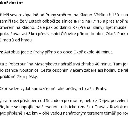
Okoř dostat
 leží severozápadně od Prahy směrem na Kladno. Většina řidičů z naš
 zamíří tak, že v Letech odbočí ze silnice II/115 na II/116 a přes Moři
měrem na Kladno. Dále pak po dálnici R7 (Praha–Slaný). Sjet musíte 
 pokračovat asi 3 km přes vesnici Číčovice přímo do obce Okoř. Parko
50 metrů od hradu.
m:
Autobus jede z Prahy přímo do obce Okoř okolo 40 minut.
ta z Poberouní na Masarykovo nádraží trvá zhruba 40 minut. Tam je n
do stanice Noutonice. Cesta osobním vlakem zabere asi hodinu z Pra
přibližně 2 km pěšky.
Okoř se lze vydat samozřejmě také pěšky, a to až z Prahy.
ybrat mezi přístupem od Suchdola po modré, nebo z Dejvic po zelen
c, kde se napojíte na červenou turistickou značku. Trasa z Roztok m
jvic přibližně 14,5 km – obě vedou nenáročným terénem téměř po rov