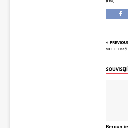
(red)
PREVIOU
VIDEO: Dračí
SOUVISEJ
Beroun je