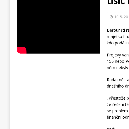
tisíc
10. 5. 20
Berounští r
majetku fin
kdo podá in
Projevy van
156 nebo Po
něm nebyly 
Rada města 
dnešního dn
„Přestože po
že řešení té
se problém v
finanční od