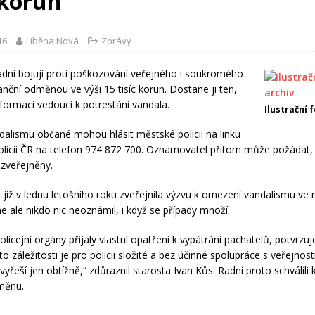
 korun
16
Liběna Nová
Zprávy
adní bojují proti poškozování veřejného i soukromého
anční odměnou ve výši 15 tisíc korun. Dostane ji ten,
formaci vedoucí k potrestání vandala.
Ilustrační 
dalismu občané mohou hlásit městské policii na linku
licii ČR na telefon 974 872 700. Oznamovatel přitom může požádat,
zveřejněny.
již v lednu letošního roku zveřejnila výzvu k omezení vandalismu ve
e ale nikdo nic neoznámil, i když se případy množí.
licejní orgány přijaly vlastní opatření k vypátrání pachatelů, potvrzuj
to záležitosti je pro policii složité a bez účinné spolupráce s veřejnost
yřeší jen obtížně,“ zdůraznil starosta Ivan Kůs. Radní proto schválili 
měnu.