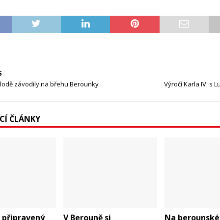
S
 lodě závodily na břehu Berounky
Výročí Karla IV. s 
ÍCÍ ČLÁNKY
 připravený
V Berouně si
Na berounské