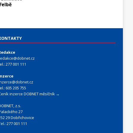
třelbě
KONTAKTY
Redakce
redakce@dobnet.cz
tel.: 277 001 111
Inzerce
inzerce@dobnet.cz
tel.: 605 205 755
Ceník inzerce DOBNET měsíčník →
DOBNET, z.s.
Palackého 27
252 29 Dobřichovice
Tel.: 277 001 111