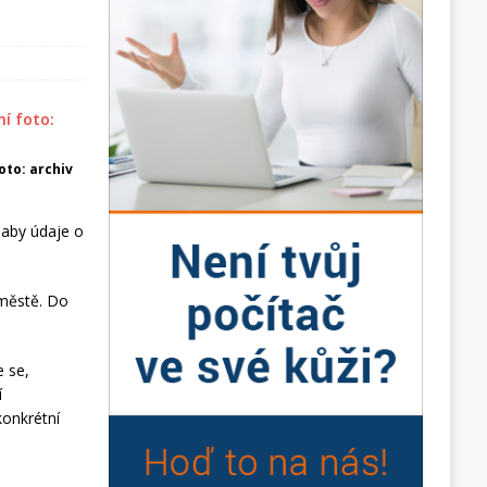
foto: archiv
 aby údaje o
 městě. Do
e se,
í
konkrétní