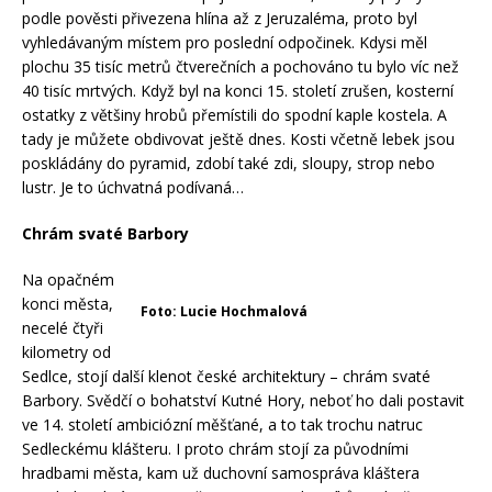
podle pověsti přivezena hlína až z Jeruzaléma, proto byl
vyhledávaným místem pro poslední odpočinek. Kdysi měl
plochu 35 tisíc metrů čtverečních a pochováno tu bylo víc než
40 tisíc mrtvých. Když byl na konci 15. století zrušen, kosterní
ostatky z většiny hrobů přemístili do spodní kaple kostela. A
tady je můžete obdivovat ještě dnes. Kosti včetně lebek jsou
poskládány do pyramid, zdobí také zdi, sloupy, strop nebo
lustr. Je to úchvatná podívaná…
Chrám svaté Barbory
Na opačném
konci města,
Foto: Lucie Hochmalová
necelé čtyři
kilometry od
Sedlce, stojí další klenot české architektury – chrám svaté
Barbory. Svědčí o bohatství Kutné Hory, neboť ho dali postavit
ve 14. století ambiciózní měšťané, a to tak trochu natruc
Sedleckému klášteru. I proto chrám stojí za původními
hradbami města, kam už duchovní samospráva kláštera