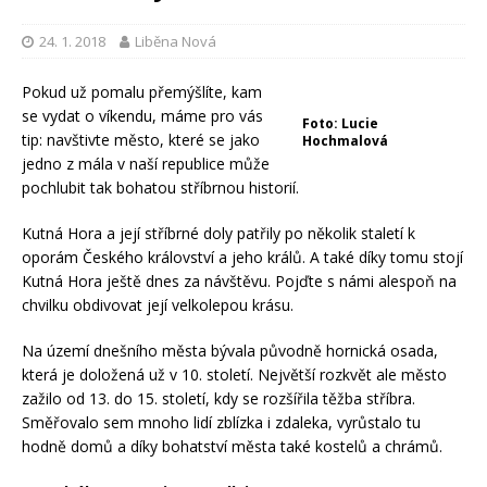
24. 1. 2018
Liběna Nová
Pokud už pomalu přemýšlíte, kam
se vydat o víkendu, máme pro vás
Foto: Lucie
tip: navštivte město, které se jako
Hochmalová
jedno z mála v naší republice může
pochlubit tak bohatou stříbrnou historií.
Kutná Hora a její stříbrné doly patřily po několik staletí k
oporám Českého království a jeho králů. A také díky tomu stojí
Kutná Hora ještě dnes za návštěvu. Pojďte s námi alespoň na
chvilku obdivovat její velkolepou krásu.
Na území dnešního města bývala původně hornická osada,
která je doložená už v 10. století. Největší rozkvět ale město
zažilo od 13. do 15. století, kdy se rozšířila těžba stříbra.
Směřovalo sem mnoho lidí zblízka i zdaleka, vyrůstalo tu
hodně domů a díky bohatství města také kostelů a chrámů.