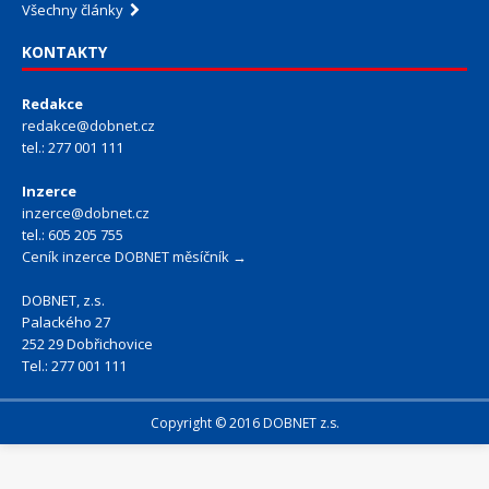
Všechny články
KONTAKTY
Redakce
redakce@dobnet.cz
tel.: 277 001 111
Inzerce
inzerce@dobnet.cz
tel.: 605 205 755
Ceník inzerce DOBNET měsíčník →
DOBNET, z.s.
Palackého 27
252 29 Dobřichovice
Tel.: 277 001 111
Copyright © 2016 DOBNET z.s.