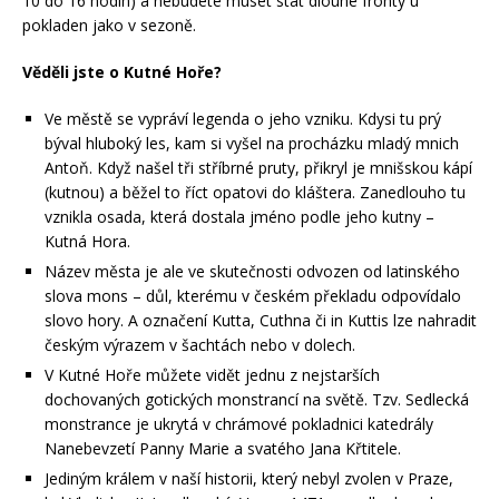
10 do 16 hodin) a nebudete muset stát dlouhé fronty u
pokladen jako v sezoně.
Věděli jste o Kutné Hoře?
Ve městě se vypráví legenda o jeho vzniku. Kdysi tu prý
býval hluboký les, kam si vyšel na procházku mladý mnich
Antoň. Když našel tři stříbrné pruty, přikryl je mnišskou kápí
(kutnou) a běžel to říct opatovi do kláštera. Zanedlouho tu
vznikla osada, která dostala jméno podle jeho kutny –
Kutná Hora.
Název města je ale ve skutečnosti odvozen od latinského
slova mons – důl, kterému v českém překladu odpovídalo
slovo hory. A označení Kutta, Cuthna či in Kuttis lze nahradit
českým výrazem v šachtách nebo v dolech.
V Kutné Hoře můžete vidět jednu z nejstarších
dochovaných gotických monstrancí na světě. Tzv. Sedlecká
monstrance je ukrytá v chrámové pokladnici katedrály
Nanebevzetí Panny Marie a svatého Jana Křtitele.
Jediným králem v naší historii, který nebyl zvolen v Praze,