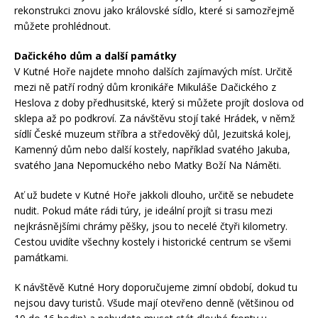
rekonstrukci znovu jako královské sídlo, které si samozřejmě
můžete prohlédnout.
Dačického dům a další památky
V Kutné Hoře najdete mnoho dalších zajímavých míst. Určitě
mezi ně patří rodný dům kronikáře Mikuláše Dačického z
Heslova z doby předhusitské, který si můžete projít doslova od
sklepa až po podkroví. Za návštěvu stojí také Hrádek, v němž
sídlí České muzeum stříbra a středověký důl, Jezuitská kolej,
Kamenný dům nebo další kostely, například svatého Jakuba,
svatého Jana Nepomuckého nebo Matky Boží Na Náměti.
Ať už budete v Kutné Hoře jakkoli dlouho, určitě se nebudete
nudit. Pokud máte rádi túry, je ideální projít si trasu mezi
nejkrásnějšími chrámy pěšky, jsou to necelé čtyři kilometry.
Cestou uvidíte všechny kostely i historické centrum se všemi
památkami.
K návštěvě Kutné Hory doporučujeme zimní období, dokud tu
nejsou davy turistů. Všude mají otevřeno denně (většinou od