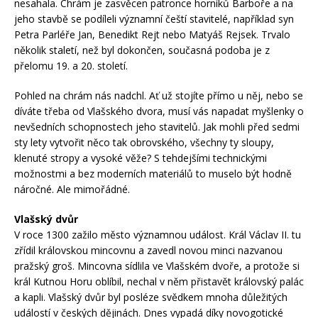
nesahala. Chrám je zasvěcen patronce horníků Barboře a na
jeho stavbě se podíleli významní čeští stavitelé, například syn
Petra Parléře Jan, Benedikt Rejt nebo Matyáš Rejsek. Trvalo
několik staletí, než byl dokončen, současná podoba je z
přelomu 19. a 20. století.
Pohled na chrám nás nadchl. Ať už stojíte přímo u něj, nebo se
díváte třeba od Vlašského dvora, musí vás napadat myšlenky o
nevšedních schopnostech jeho stavitelů. Jak mohli před sedmi
sty lety vytvořit něco tak obrovského, všechny ty sloupy,
klenuté stropy a vysoké věže? S tehdejšími technickými
možnostmi a bez moderních materiálů to muselo být hodně
náročné. Ale mimořádné.
Vlašský dvůr
V roce 1300 zažilo město významnou událost. Král Václav II. tu
zřídil královskou mincovnu a zavedl novou minci nazvanou
pražský groš. Mincovna sídlila ve Vlašském dvoře, a protože si
král Kutnou Horu oblíbil, nechal v něm přistavět královský palác
a kapli. Vlašský dvůr byl posléze svědkem mnoha důležitých
událostí v českých dějinách. Dnes vypadá díky novogotické