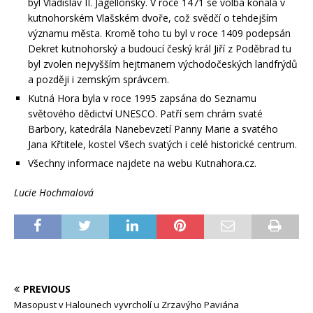
byl Vladislav II. Jagellonský. V roce 1471 se volba konala v
kutnohorském Vlašském dvoře, což svědčí o tehdejším
významu města. Kromě toho tu byl v roce 1409 podepsán
Dekret kutnohorský a budoucí český král Jiří z Poděbrad tu
byl zvolen nejvyšším hejtmanem východočeských landfrýdů
a později i zemským správcem.
Kutná Hora byla v roce 1995 zapsána do Seznamu
světového dědictví UNESCO. Patří sem chrám svaté
Barbory, katedrála Nanebevzetí Panny Marie a svatého
Jana Křtitele, kostel Všech svatých i celé historické centrum.
Všechny informace najdete na webu Kutnahora.cz.
Lucie Hochmalová
PREVIOUS
Masopust v Halounech vyvrcholí u Zrzavýho Paviána