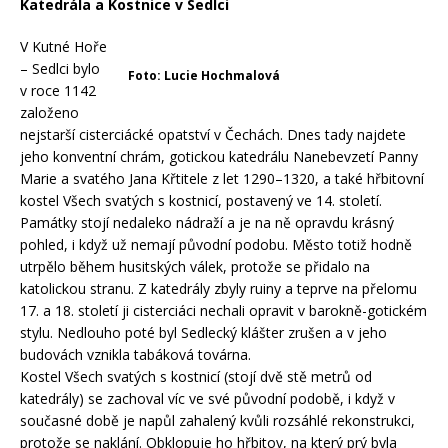
Katedrála a Kostnice v Sedlci
V Kutné Hoře
– Sedlci bylo
Foto: Lucie Hochmalová
v roce 1142
založeno
nejstarší cisterciácké opatství v Čechách. Dnes tady najdete
jeho konventní chrám, gotickou katedrálu Nanebevzetí Panny
Marie a svatého Jana Křtitele z let 1290–1320, a také hřbitovní
kostel Všech svatých s kostnicí, postavený ve 14. století.
Památky stojí nedaleko nádraží a je na ně opravdu krásný
pohled, i když už nemají původní podobu. Město totiž hodně
utrpělo během husitských válek, protože se přidalo na
katolickou stranu. Z katedrály zbyly ruiny a teprve na přelomu
17. a 18. století ji cisterciáci nechali opravit v barokně-gotickém
stylu. Nedlouho poté byl Sedlecký klášter zrušen a v jeho
budovách vznikla tabáková továrna.
Kostel Všech svatých s kostnicí (stojí dvě stě metrů od
katedrály) se zachoval víc ve své původní podobě, i když v
současné době je napůl zahalený kvůli rozsáhlé rekonstrukci,
protože se naklání. Obklopuje ho hřbitov, na který prý byla