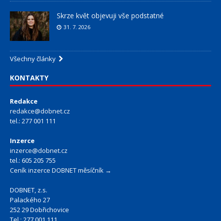
Skrze květ objevuji vše podstatné
31. 7. 2026
Všechny články
KONTAKTY
Redakce
redakce@dobnet.cz
tel.: 277 001 111
Inzerce
inzerce@dobnet.cz
tel.: 605 205 755
Ceník inzerce DOBNET měsíčník →
DOBNET, z.s.
Palackého 27
252 29 Dobřichovice
Tel.: 277 001 111