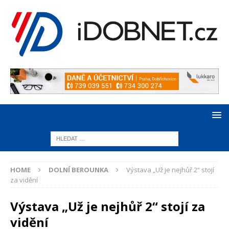
HOME
DOLNÍ BEROUNKA
Výstava „Už je nejhůř 2“ stojí
za vidění
Výstava „Už je nejhůř 2“ stojí za
vidění