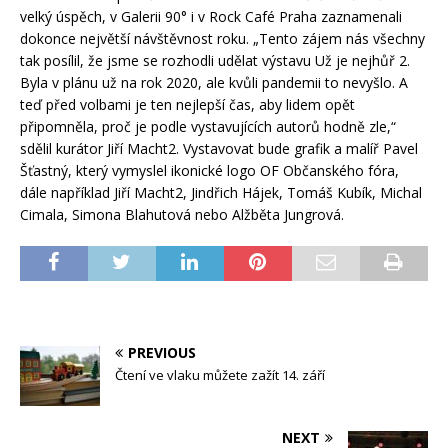
velký úspěch, v Galerii 90° i v Rock Café Praha zaznamenali
dokonce největší návštěvnost roku. „Tento zájem nás všechny
tak posílil, že jsme se rozhodli udělat výstavu Už je nejhůř 2.
Byla v plánu už na rok 2020, ale kvůli pandemii to nevyšlo. A
teď před volbami je ten nejlepší čas, aby lidem opět
připomněla, proč je podle vystavujících autorů hodně zle,“
sdělil kurátor Jiří Macht2. Vystavovat bude grafik a malíř Pavel
Šťastný, který vymyslel ikonické logo OF Občanského fóra,
dále například Jiří Macht2, Jindřich Hájek, Tomáš Kubík, Michal
Cimala, Simona Blahutová nebo Alžběta Jungrová.
PREVIOUS
Čtení ve vlaku můžete zažít 14. září
NEXT