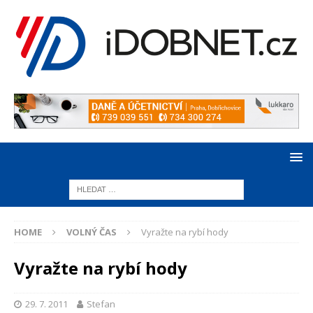
HOME
VOLNÝ ČAS
Vyražte na rybí hody
Vyražte na rybí hody
29. 7. 2011
Stefan