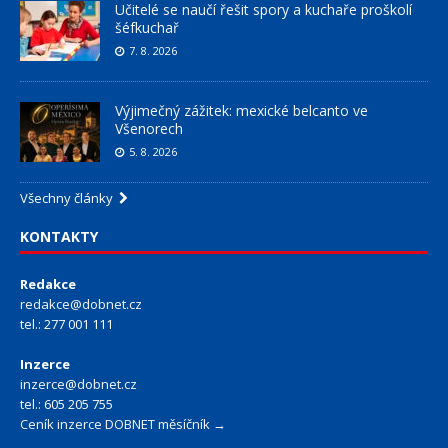
Učitelé se naučí řešit spory a kuchaře proškolí
šéfkuchař
7. 8. 2026
Výjimečný zážitek: mexické belcanto ve
Všenorech
5. 8. 2026
Všechny články
KONTAKTY
Redakce
redakce@dobnet.cz
tel.: 277 001 111
Inzerce
inzerce@dobnet.cz
tel.: 605 205 755
Ceník inzerce DOBNET měsíčník →