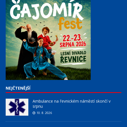
NEJČTENĚJŠÍ
Ambulance na řevnickém náměstí skončí v
srpnu
10. 8. 2026