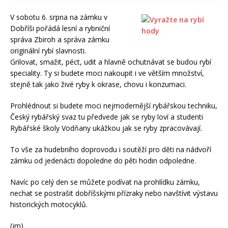
V sobotu 6. srpna na zámku v
Dobříši pořádá lesní a rybniční
správa Zbiroh a správa zámku
originální rybí slavnosti.
Grilovat, smažit, péct, udit a hlavně ochutnávat se budou rybí
speciality. Ty si budete moci nakoupit i ve větším množství,
stejně tak jako živé ryby k okrase, chovu i konzumaci.
Prohlédnout si budete moci nejmodernější rybářskou techniku,
Český rybářský svaz tu předvede jak se ryby loví a studenti
Rybářské školy Vodňany ukážkou jak se ryby zpracovávají.
To vše za hudebního doprovodu i soutěží pro děti na nádvoří
zámku od jedenácti dopoledne do pěti hodin odpoledne.
Navíc po celý den se můžete podívat na prohlídku zámku,
nechat se postrašit dobříšskými přízraky nebo navštívit výstavu
historických motocyklů.
(jm)