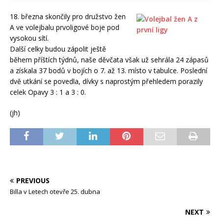
18. března skončily pro družstvo žen
A ve volejbalu prvoligové boje pod
vysokou sítí.
Další celky budou zápolit ještě
během příštích týdnů, naše děvčata však už sehrála 24 zápasů
a získala 37 bodů v bojích o 7. až 13. místo v tabulce. Poslední
dvě utkání se povedla, dívky s naprostým přehledem porazily
celek Opavy 3 : 1 a 3 : 0.
(jh)
PREVIOUS
Billa v Letech otevře 25. dubna
NEXT