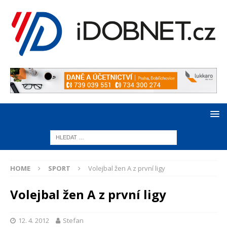
HOME
SPORT
Volejbal žen A z první ligy
Volejbal žen A z první ligy
12. 4. 2012
Stefan