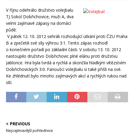
V říjnu odehrálo družstvo volejbalu
TJ Sokol Dobřichovice, muži A, dva
velmi zajímavé zápasy na domácí
půdě.
V pátek 12. 10. 2012 sehráli rozhodující utkání proti ČZU Praha
B a zpečetili své síly výhrou 3:1. Tento zápas rozhodl
o konečném pořadí po základní části. V sobotu 13. 10. 2012
nastoupilo družstvo Dobřichovic plné elánu proti družstvu
Jablonce. Hra byla tvrdá a rychlá a skončila hladkým vítězstvím
Dobřichovických 3:0. Fanoušci volejbalu si také přišli na své.
Ke zhlédnutí bylo mnoho zajímavých akcí a rychlých rukou nad
sítí.
PREVIOUS
Nejzajímavější pohlednice