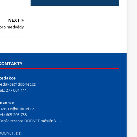
NEXT
 pro medvědy
KONTAKTY
Redakce
redakce@dobnet.cz
tel.: 277 001 111
Inzerce
inzerce@dobnet.cz
tel.: 605 205 755
Ceník inzerce DOBNET měsíčník →
DOBNET, z.s.