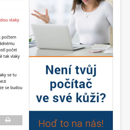
 s počtem
 žádnému
stl počet
ě tak vlaky
laky se tu
mezi
uze se budou