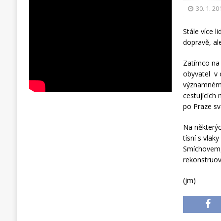
30. 1. 20
Stále více l
dopravě, al
Zatímco na 
obyvatel v 
významnému 
cestujících
po Praze sve
Na některých
tísní s vlak
Smíchovem, 
rekonstruova
(jm)