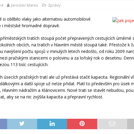
14
Jaroslav Mares
Zprávy
idí si oblíbilo vlaky jako alternativu automobilové
e i městské hromadné dopravě.
příměstských tratích stoupá počet přepravených cestujících úměrně
okolních obcích, na tratích v hlavním městě stoupá také. Přestože k
navýšení počtu spojů v minulých letech nedošlo, od roku 2009 naro
 mezi pražskými stanicemi o polovinu a za loňský rok o desetinu. Denn
zou 113 tisíc cestujících.
 úsecích pražských tratí ale už přestává stačit kapacita. Regionální v
y dálkovými a další spoje už nelze přidat. Platí to především pro úsek 
Hlavním nádražím a Klánovicemi. Nové trati se stavět nebudou, po
t, aby se na nic zvýšila kapacita a přepravní rychlost.