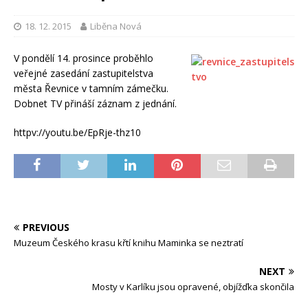
18. 12. 2015
Liběna Nová
V pondělí 14. prosince proběhlo
veřejné zasedání zastupitelstva
města Řevnice v tamním zámečku.
Dobnet TV přináší záznam z jednání.
httpv://youtu.be/EpRje-thz10
PREVIOUS
Muzeum Českého krasu křtí knihu Maminka se neztratí
NEXT
Mosty v Karlíku jsou opravené, objížďka skončila