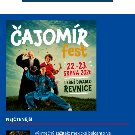
NEJČTENĚJŠÍ
Výjimečný zážitek: mexické belcanto ve