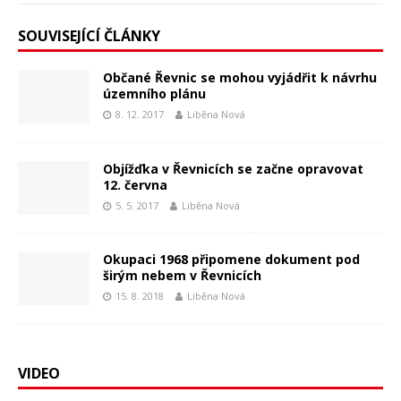
SOUVISEJÍCÍ ČLÁNKY
Občané Řevnic se mohou vyjádřit k návrhu
územního plánu
8. 12. 2017
Liběna Nová
Objížďka v Řevnicích se začne opravovat
12. června
5. 5. 2017
Liběna Nová
Okupaci 1968 připomene dokument pod
širým nebem v Řevnicích
15. 8. 2018
Liběna Nová
VIDEO