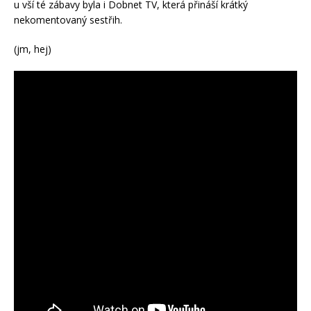
u vší té zábavy byla i Dobnet TV, která přináší krátký
nekomentovaný sestřih.
(jm, hej)