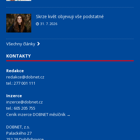
Skrze květ objevuji vše podstatné
31. 7. 2026
Všechny články
KONTAKTY
Redakce
redakce@dobnet.cz
tel.: 277 001 111
Inzerce
inzerce@dobnet.cz
tel.: 605 205 755
Ceník inzerce DOBNET měsíčník →
DOBNET, z.s.
Palackého 27
252 29 Dobřichovice