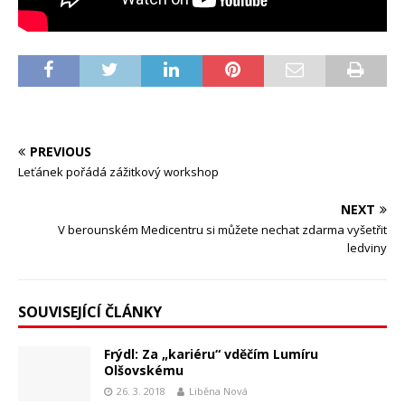
PREVIOUS
Leťánek pořádá zážitkový workshop
NEXT
V berounském Medicentru si můžete nechat zdarma vyšetřit
ledviny
SOUVISEJÍCÍ ČLÁNKY
Frýdl: Za „kariéru“ vděčím Lumíru
Olšovskému
26. 3. 2018
Liběna Nová