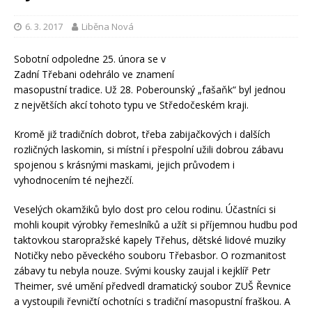
6. 3. 2017
Liběna Nová
Sobotní odpoledne 25. února se v
Zadní Třebani odehrálo ve znamení
masopustní tradice. Už 28. Poberounský „fašaňk“ byl jednou
z největších akcí tohoto typu ve Středočeském kraji.
Kromě již tradičních dobrot, třeba zabijačkových i dalších
rozličných laskomin, si místní i přespolní užili dobrou zábavu
spojenou s krásnými maskami, jejich průvodem i
vyhodnocením té nejhezčí.
Veselých okamžiků bylo dost pro celou rodinu. Účastníci si
mohli koupit výrobky řemeslníků a užít si příjemnou hudbu pod
taktovkou staropražské kapely Třehus, dětské lidové muziky
Notičky nebo pěveckého souboru Třebasbor. O rozmanitost
zábavy tu nebyla nouze. Svými kousky zaujal i kejklíř Petr
Theimer, své umění předvedl dramatický soubor ZUŠ Řevnice
a vystoupili řevničtí ochotníci s tradiční masopustní fraškou. A