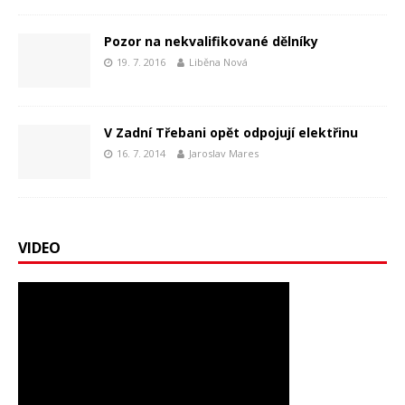
Pozor na nekvalifikované dělníky
19. 7. 2016
Liběna Nová
V Zadní Třebani opět odpojují elektřinu
16. 7. 2014
Jaroslav Mares
VIDEO