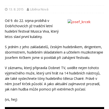
13. 8. 2015
Liběna Nová
Od 9. do 22. srpna probíhá v
Dobřichovicích již tradiční letní
hudební festival Musica Viva, který
letos slaví první kulatiny.
S jedním z jeho zakladatelů, českým hudebníkem, dirigentem,
sbormistrem, hudebním skladatelem a učitelem muzikoterapie
Josefem Krčkem jsme si povídali při zahájení festivalu.
V záznamu, který připravila Dobnet TV, uvidíte nejen tohoto
výjimečného muže, který umí hrát na 14 hudebních nástrojů,
ale také vyslechnete tóny hudebního tělesa Chairé. Právě v
něm Josef Krček působí. A jako aktuální zajímavost prozradí,
jak nám hudba může pomoci při extrémech počasí.
(vs, hej)