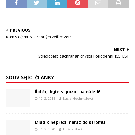
PREVIOUS
Kam s dětmi za drobným zvířectvem
NEXT
Středočeští záchranáři chystají celodenní 155FEST
SOUVISEJÍCÍ ČLÁNKY
Řidiči, dejte si pozor na náledí!
17. 2. 2016
Lucie Hochmalová
Mladík nepřežil náraz do stromu
31. 3. 2020
Liběna Nová