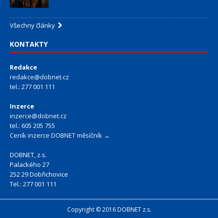
Všechny články
KONTAKTY
Redakce
redakce@dobnet.cz
tel.: 277 001 111
Inzerce
inzerce@dobnet.cz
tel.: 605 205 755
Ceník inzerce DOBNET měsíčník →
DOBNET, z.s.
Palackého 27
252 29 Dobřichovice
Tel.: 277 001 111
Copyright © 2016 DOBNET z.s.