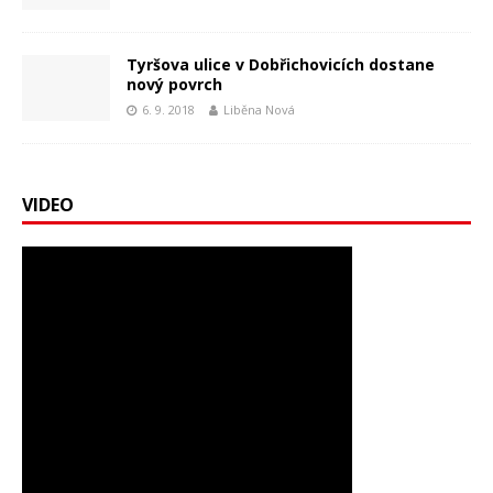
Tyršova ulice v Dobřichovicích dostane
nový povrch
6. 9. 2018
Liběna Nová
VIDEO