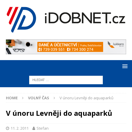
HOME
VOLNÝ ČAS
V únoru Levněji do aquaparků
V únoru Levněji do aquaparků
11. 2. 2011
Stefan