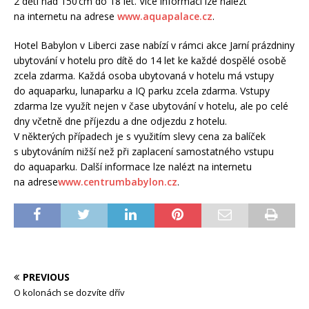
2 děti nad 150 cm do 18 let. Více informací lze nalézt
na internetu na adrese
www.aquapalace.cz
.
Hotel Babylon v Liberci zase nabízí v rámci akce Jarní prázdniny
ubytování v hotelu pro dítě do 14 let ke každé dospělé osobě
zcela zdarma. Každá osoba ubytovaná v hotelu má vstupy
do aquaparku, lunaparku a IQ parku zcela zdarma. Vstupy
zdarma lze využít nejen v čase ubytování v hotelu, ale po celé
dny včetně dne příjezdu a dne odjezdu z hotelu.
V některých případech je s využitím slevy cena za balíček
s ubytováním nižší než při zaplacení samostatného vstupu
do aquaparku. Další informace lze nalézt na internetu
na adrese
www.centrumbabylon.cz
.
PREVIOUS
O kolonách se dozvíte dřív