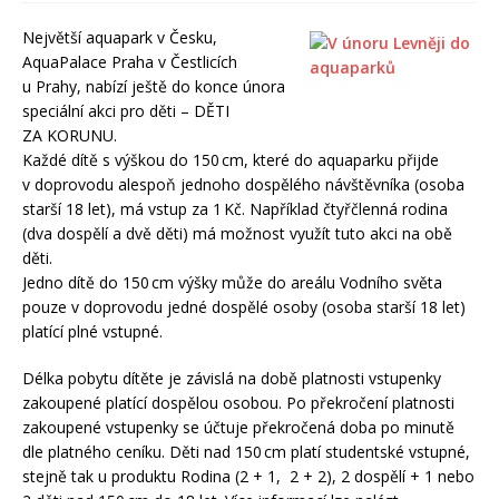
Největší aquapark v Česku,
AquaPalace Praha v Čestlicích
u Prahy, nabízí ještě do konce února
speciální akci pro děti – DĚTI
ZA KORUNU.
Každé dítě s výškou do 150 cm, které do aquaparku přijde
v doprovodu alespoň jednoho dospělého návštěvníka (osoba
starší 18 let), má vstup za 1 Kč. Například čtyřčlenná rodina
(dva dospělí a dvě děti) má možnost využít tuto akci na obě
děti.
Jedno dítě do 150 cm výšky může do areálu Vodního světa
pouze v doprovodu jedné dospělé osoby (osoba starší 18 let)
platící plné vstupné.
Délka pobytu dítěte je závislá na době platnosti vstupenky
zakoupené platící dospělou osobou. Po překročení platnosti
zakoupené vstupenky se účtuje překročená doba po minutě
dle platného ceníku. Děti nad 150 cm platí studentské vstupné,
stejně tak u produktu Rodina (2 + 1, 2 + 2), 2 dospělí + 1 nebo