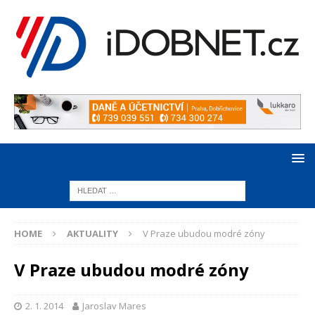
HOME
AKTUALITY
V Praze ubudou modré zóny
V Praze ubudou modré zóny
2. 1. 2014
Jaroslav Mares